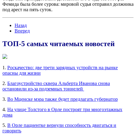
Фемида была более сурова: мировой судья отправил должника
под арест на пять суток.
Назад
Вперед
ТОП-5 самых читаемых новостей
1.
Роскачество: две трети зарядных устройств на рынке
опасны для жизни
2.
Благоустройство сквера Альберта Иванова снова
остановили из-за подземных тоннелей
3.
Во Мценске мэра также будет предлагать губернатор
4.
На улице Толстого в Орле построят три многоэтажных
дома
5.
В Орле пациентке вернули способность двигаться и
говорить