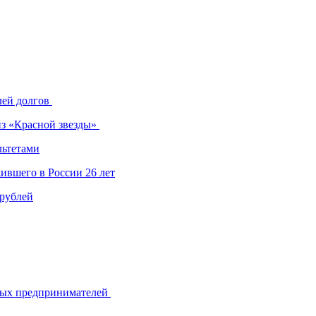
лей долгов
из «Красной звезды»
льтетами
ившего в России 26 лет
 рублей
ьных предпринимателей