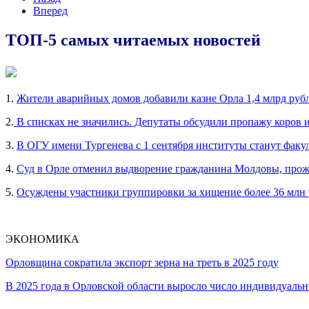
Вперед
ТОП-5 самых читаемых новостей
1.
Жители аварийных домов добавили казне Орла 1,4 млрд руб
2.
В списках не значились. Депутаты обсудили пропажу коров 
3.
В ОГУ имени Тургенева с 1 сентября институты станут факу
4.
Суд в Орле отменил выдворение гражданина Молдовы, прож
5.
Осуждены участники группировки за хищение более 36 млн
ЭКОНОМИКА
Орловщина сократила экспорт зерна на треть в 2025 году
В 2025 года в Орловской области выросло число индивидуал