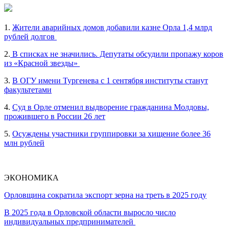
1.
Жители аварийных домов добавили казне Орла 1,4 млрд
рублей долгов
2.
В списках не значились. Депутаты обсудили пропажу коров
из «Красной звезды»
3.
В ОГУ имени Тургенева с 1 сентября институты станут
факультетами
4.
Суд в Орле отменил выдворение гражданина Молдовы,
прожившего в России 26 лет
5.
Осуждены участники группировки за хищение более 36
млн рублей
ЭКОНОМИКА
Орловщина сократила экспорт зерна на треть в 2025 году
В 2025 года в Орловской области выросло число
индивидуальных предпринимателей