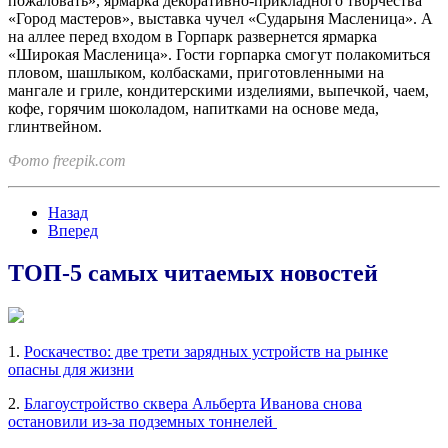
пожаловать», ярмарка декоративно-прикладного творчества
«Город мастеров», выставка чучел «Сударыня Масленица». А
на аллее перед входом в Горпарк развернется ярмарка
«Широкая Масленица». Гости горпарка смогут полакомиться
пловом, шашлыком, колбасками, приготовленными на
мангале и гриле, кондитерскими изделиями, выпечкой, чаем,
кофе, горячим шоколадом, напитками на основе меда,
глинтвейном.
Фото freepik.com
Назад
Вперед
ТОП-5 самых читаемых новостей
1.
Роскачество: две трети зарядных устройств на рынке
опасны для жизни
2.
Благоустройство сквера Альберта Иванова снова
остановили из-за подземных тоннелей