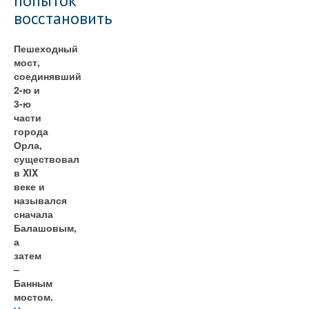
попыток
восстановить
Пешеходный
мост,
соединявший
2-ю и
3-ю
части
города
Орла,
существовал
в XIX
веке и
назывался
сначала
Балашовым,
а
затем
–
Банным
мостом.