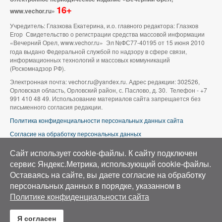
16+
www.vechor.ru»
Учредитель: Глазкова Екатерина, и.о. главного редактора: Глазков
Егор Свидетельство о регистрации средства массовой информации
«Вечерний Орел, www.vechor.ru»
Эл №ФС77-40195 от 15 июня 2010
года выдано Федеральной службой по надзору в сфере связи,
информационных технологий и массовых коммуникаций
(Роскомнадзор РФ).
Электронная почта: vechor.ru@yandex.ru. Адрес редакции: 302526,
Орловская область, Орловский район, с. Паслово, д. 30. Телефон - +7
991 410 48 49. Использование материалов сайта запрещается без
письменного согласия редакции.
Политика конфиденциальности персональных данных сайта
Согласие на обработку персональных данных
В оформлении сайта используется фото группы ВК «Беспилотники |
Сайт использует cookie-файлы. К cайту подключен
Аэросъемка в Орле»
сервис Яндекс.Метрика, использующий cookie-файлы.
Оставаясь на сайте, вы даете согласие на обработку
персональных данных в порядке, указанном в
Политике конфиденциальности сайта
Я согласен