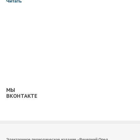
Читать
МЫ
ВКОНТАКТЕ
Электронное периодическое издание «Вечерний Орел,