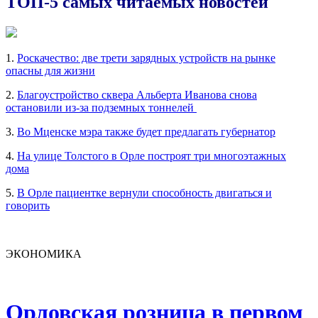
ТОП-5 самых читаемых новостей
1.
Роскачество: две трети зарядных устройств на рынке
опасны для жизни
2.
Благоустройство сквера Альберта Иванова снова
остановили из-за подземных тоннелей
3.
Во Мценске мэра также будет предлагать губернатор
4.
На улице Толстого в Орле построят три многоэтажных
дома
5.
В Орле пациентке вернули способность двигаться и
говорить
ЭКОНОМИКА
Орловская розница в первом