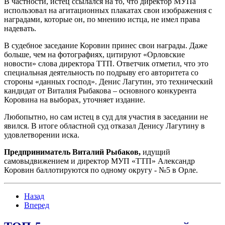
В частности, истец ссылался на то, что директор МУПа
использовал на агитационных плакатах свои изображения с
наградами, которые он, по мнению истца, не имел права
надевать.
В судебное заседание Коровин принес свои награды. Даже
больше, чем на фотографиях, цитируют «Орловские
новости» слова директора ТТП. Ответчик отметил, что это
специальная деятельность по подрыву его авторитета со
стороны «данных господ». Денис Лагутин, это технический
кандидат от Виталия Рыбакова – основного конкурента
Коровина на выборах, уточняет издание.
Любопытно, но сам истец в суд для участия в заседании не
явился. В итоге областной суд отказал Денису Лагутину в
удовлетворении иска.
Предприниматель Виталий Рыбаков,
идущий
самовыдвижением и директор МУП «ТТП» Александр
Коровин баллотируются по одному округу - №5 в Орле.
Назад
Вперед