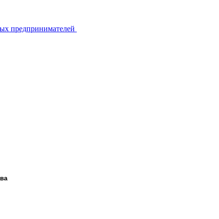
ьных предпринимателей
ава