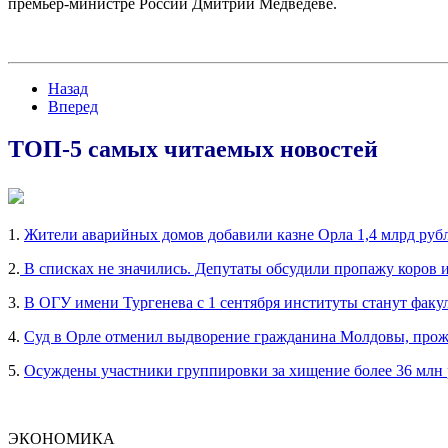
премьер-министре России Дмитрии Медведеве.
Назад
Вперед
ТОП-5 самых читаемых новостей
1.
Жители аварийных домов добавили казне Орла 1,4 млрд руб
2.
В списках не значились. Депутаты обсудили пропажу коров 
3.
В ОГУ имени Тургенева с 1 сентября институты станут факу
4.
Суд в Орле отменил выдворение гражданина Молдовы, прож
5.
Осуждены участники группировки за хищение более 36 млн
ЭКОНОМИКА