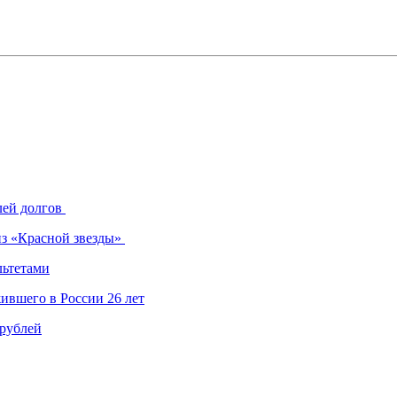
лей долгов
из «Красной звезды»
льтетами
ившего в России 26 лет
 рублей