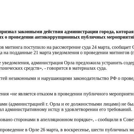
признал законными действия администрации города, котора
ях о проведении антикоррупционных публичных мероприятий
ов митинга поступило на рассмотрение суда 24 марта, сообщает
а на подданные 21 марта уведомления о проведении митингов (п
 уведомления, администрация Орла предложила устранить содерж
нических средств», - говорится в материалах суда.
стей незаконными и нарушающими законодательство РФ о провед
ения «не является отказом в проведении публичного мероприяти
ами (администрацией г. Орла и ее должностными лицами) не бы
ал административному истцу в удовлетворении его требований.
ловано сторонами в апелляционном порядке», - сообщили в Сове
проведение в Орле 26 марта, в воскресенье, шести публичных 