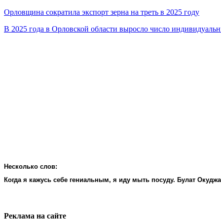
Орловщина сократила экспорт зерна на треть в 2025 году
В 2025 года в Орловской области выросло число индивидуал
Несколько слов:
Когда я кажусь себе гениальным, я иду мыть посуду. Булат Окудж
Реклама на cайте