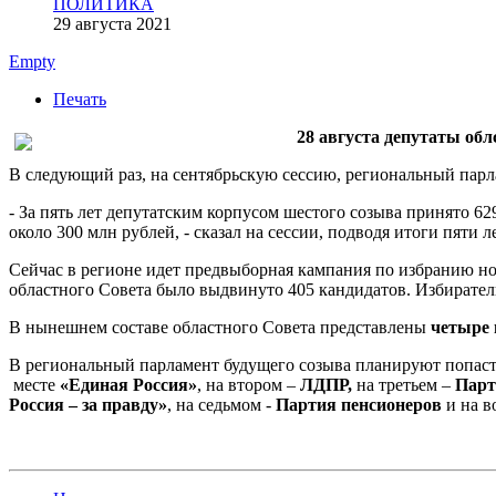
ПОЛИТИКА
29 августа 2021
Empty
Печать
28 августа депутаты обл
В следующий раз, на сентябрьскую сессию, региональный парла
- За пять лет депутатским корпусом шестого созыва принято 62
около 300 млн рублей, - сказал на сессии, подводя итоги пяти 
Сейчас в регионе идет предвыборная кампания по избранию н
областного Совета было выдвинуто 405 кандидатов. Избирател
В нынешнем составе областного Совета представлены
четыре 
В региональный парламент будущего созыва планируют попас
месте
«Единая Россия»
, на втором –
ЛДПР,
на третьем –
Пар
Россия – за правду»
, на седьмом -
Партия пенсионеров
и на в