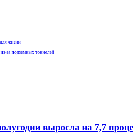
 для жизни
 из-за подземных тоннелей
ь
олугодии выросла на 7,7 проц