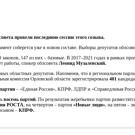
совета провели последнюю сессию этого созыва.
мент соберется уже в новом составе. Выборы депутатов облсове
9 законов, 147 из них – базовые. В 2017–2021 годах в рамках п
лет работы, спикер облсовета
Леонид Музалевский.
овых областных депутатов. Напомним, что в региональном парл
ьная комиссия Орловской области зарегистрировала
401
кандида
партии
– «Единая Россия», КПРФ, ЛДПР и «Справедливая Росс
ть
восемь партий
. По результатам жеребьевки партии разместят
тия РОСТА
, на четвертом – партия
«Новые люди»
, на пятом – 
осьмом –
КПРФ.