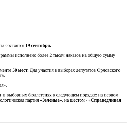
та состоятся
19 сентября.
рограммы исполнено более 2 тысяч наказов на общую сумму
аменте
50 мест.
Для участия в выборах депутатов Орловского
та.
ия».
ся в выборных бюллетенях в следующем порядке: на первом
экологическая партия
«Зеленые»,
на шестом -
«Справедливая