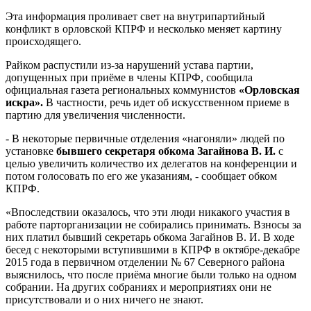
Эта информация проливает свет на внутрипартийный
конфликт в орловской КПРФ и несколько меняет картину
происходящего.
Райком распустили из-за нарушений устава партии,
допущенных при приёме в члены КПРФ, сообщила
официальная газета региональных коммунистов
«Орловская
искра».
В частности, речь идет об искусственном приеме в
партию для увеличения численности.
- В некоторые первичные отделения «нагоняли» людей по
установке
бывшего секретаря обкома Загайнова В. И.
с
целью увеличить количество их делегатов на конференции и
потом голосовать по его же указаниям, - сообщает обком
КПРФ.
«Впоследствии оказалось, что эти люди никакого участия в
работе парторганизации не собирались принимать. Взносы за
них платил бывший секретарь обкома Загайнов В. И. В ходе
бесед с некоторыми вступившими в КПРФ в октябре-декабре
2015 года в первичном отделении № 67 Северного района
выяснилось, что после приёма многие были только на одном
собрании. На других собраниях и мероприятиях они не
присутствовали и о них ничего не знают.