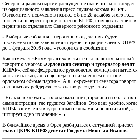
Северный райком партии распущен не окончательно, следует
из официального заявления пресс-службы обкома КПРФ.
Оргкомитету поручено в период с 8 по 28 декабря этого года
провести перерегистрацию членов КПРФ, стоящих на учёте в
первичных отделениях Северного районного отделения.
- Выборные собрания в первичных отделениях будут
проведены после завершения перерегистрации членов КПРФ
до 1 февраля 2016 года, - говорится в сообщении.
Как отмечает «КоммерсантЪ» в статье с заголовком, который
говорит о многом:
«Орловский сенатор и губернатор делят
КПРФ»
, сейчас федеральное руководство компартии пытается
«погасить скандал в еще недавно сильнейшем в стране
орловском обкоме партии». А в «окружении сенатора говорят
о «попытках рейдерского захвата» реготделения.
- Нельзя исключать, что она была инициирована из областной
администрации, где трудится Загайнов. Это ведь удобно, когда
КПРФ занимается внутренними склоками, а не политикой, -
цитирует одно из мнений «Ъ».
В ближайшее время в Орел разбираться с ситуацией приедет
глава ЦКРК КПРФ депутат Госдумы Николай Иванов.