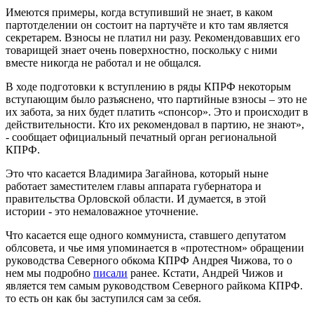
Имеются примеры, когда вступивший не знает, в каком
партотделении он состоит на партучёте и кто там является
секретарем. Взносы не платил ни разу. Рекомендовавших его
товарищей знает очень поверхностно, поскольку с ними
вместе никогда не работал и не общался.
В ходе подготовки к вступлению в ряды КПРФ некоторым
вступающим было разъяснено, что партийные взносы – это не
их забота, за них будет платить «спонсор». Это и происходит в
действительности. Кто их рекомендовал в партию, не знают»,
- сообщает официальный печатный орган региональной
КПРФ.
Это что касается Владимира Загайнова, который ныне
работает заместителем главы аппарата губернатора и
правительства Орловской области. И думается, в этой
истории - это немаловажное уточнение.
Что касается еще одного коммуниста, ставшего депутатом
облсовета, и чье имя упоминается в «протестном» обращении
руководства Северного обкома КПРФ Андрея Чижова, то о
нем мы подробно
писали
ранее. Кстати, Андрей Чижов и
является тем самым руководством Северного райкома КПРФ.
то есть он как бы заступился сам за себя.