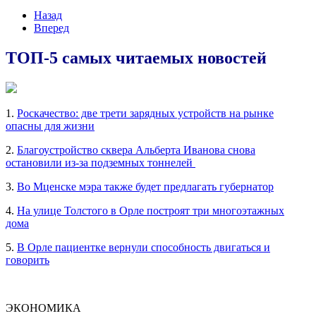
Назад
Вперед
ТОП-5 самых читаемых новостей
1.
Роскачество: две трети зарядных устройств на рынке
опасны для жизни
2.
Благоустройство сквера Альберта Иванова снова
остановили из-за подземных тоннелей
3.
Во Мценске мэра также будет предлагать губернатор
4.
На улице Толстого в Орле построят три многоэтажных
дома
5.
В Орле пациентке вернули способность двигаться и
говорить
ЭКОНОМИКА