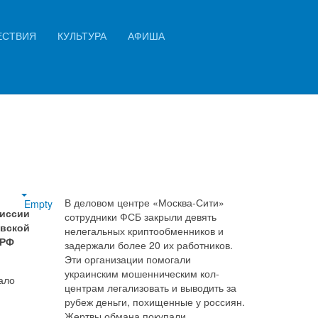
Искать...
ЕСТВИЯ
КУЛЬТУРА
АФИША
Найти
В деловом центре «Москва-Сити»
Empty
миссии
сотрудники ФСБ закрыли девять
овской
нелегальных криптообменников и
 РФ
задержали более 20 их работников.
Эти организации помогали
украинским мошенническим кол-
ало
центрам легализовать и выводить за
рубеж деньги, похищенные у россиян.
Жертвы обмана покупали