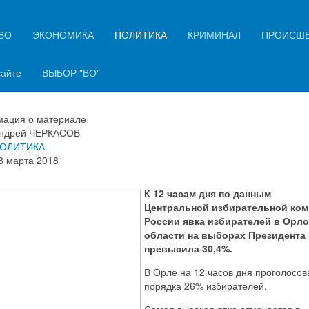
ВО
ЭКОНОМИКА
ПОЛИТИКА
КРИМИНАЛ
ПРОИСШ
12 часов дня явка на выборах в
овской области достигла 30%
сайте
ВЫБОР "ВО"
ация о материале
ндрей ЧЕРКАСОВ
ОЛИТИКА
8 марта 2018
К 12 часам дня по данным
Центральной избирательной ко
России явка избирателей в Орл
области на выборах Президента
превысила 30,4%.
В Орле на 12 часов дня проголосов
порядка 26% избирателей.
Самая высокая явка отмечается в