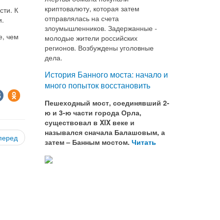
криптовалюту, которая затем
сти. К
отправлялась на счета
и.
злоумышленников. Задержанные -
е, чем
молодые жители российских
регионов. Возбуждены уголовные
дела.
История Банного моста: начало и
много попыток восстановить
Пешеходный мост, соединявший 2-
ю и 3-ю части города Орла,
существовал в XIX веке и
назывался сначала Балашовым, а
перед
затем – Банным мостом.
Читать