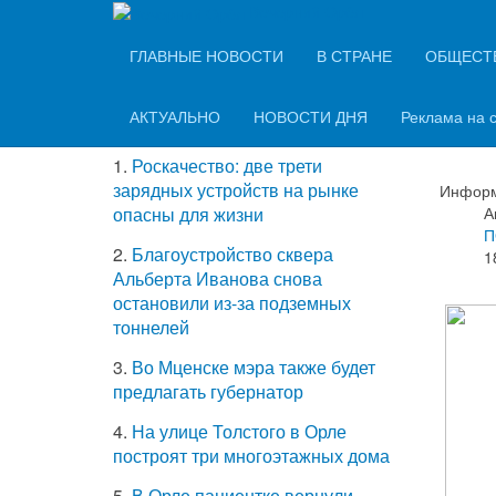
Вечерний Орёл
ТОП-5 самых
ГЛАВНЫЕ НОВОСТИ
В СТРАНЕ
ОБЩЕСТ
На 
читаемых новостей
Орл
АКТУАЛЬНО
НОВОСТИ ДНЯ
Реклама на 
1.
Роскачество: две трети
зарядных устройств на рынке
Информ
А
опасны для жизни
П
2.
Благоустройство сквера
1
Альберта Иванова снова
остановили из-за подземных
тоннелей
3.
Во Мценске мэра также будет
предлагать губернатор
4.
На улице Толстого в Орле
построят три многоэтажных дома
5.
В Орле пациентке вернули