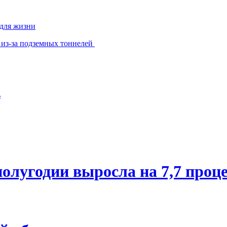
 для жизни
 из-за подземных тоннелей
ь
олугодии выросла на 7,7 проц