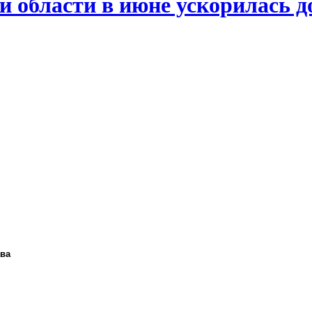
й области в июне ускорилась д
ава