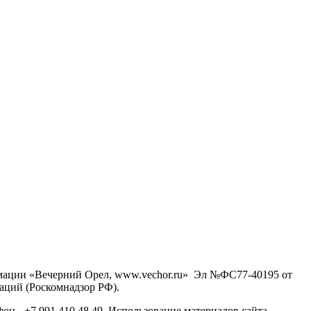
рмации «Вечерний Орел, www.vechor.ru»
Эл №ФС77-40195 от
аций (Роскомнадзор РФ).
фон - +7 991 410 48 49. Использование материалов сайта