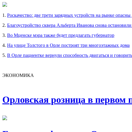
1.
Роскачество: две трети зарядных устройств на рынке опасны
2.
Благоустройство сквера Альберта Иванова снова остановили
3.
Во Мценске мэра также будет предлагать губернатор
4.
На улице Толстого в Орле построят три многоэтажных дома
5.
В Орле пациентке вернули способность двигаться и говорит
ЭКОНОМИКА
Орловская розница в первом п