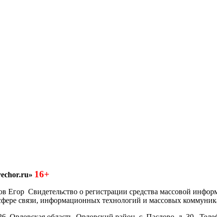
16+
echor.ru»
азков Егор Свидетельство о регистрации средства массовой инфо
 сфере связи, информационных технологий и массовых коммуник
6, Орловская область, Орловский район, с. Паслово, д. 30. Теле