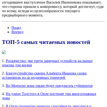
сегодняшнее выступление Василия Иконникова показывает,
что стороны пришли к компромиссу, который достигнут, судя
по всему, исходя из целесообразности текущего
предвыборного момента.
Назад
Вперед
ТОП-5 самых читаемых новостей
1.
Роскачество: две трети зарядных устройств на рынке
опасны для жизни
2.
Благоустройство сквера Альберта Иванова снова
остановили из-за подземных тоннелей
3.
Во Мценске мэра также будет предлагать губернатор
4.
На улице Толстого в Орле построят три многоэтажных
дома
5.
В Орле пациентке вернули способность двигаться и