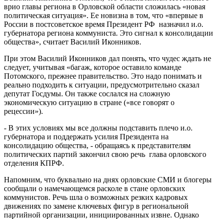
врио главы региона в Орловской области сложилась «новая
политическая ситуация». Ее новизна в том, что «впервые в
России в постсоветское время Президент РФ назначил и.о.
губернатора региона коммуниста. Это сигнал к консолидации
общества», считает Василий Иконников.
При этом Василий Иконников дал понять, что чудес ждать не
следует, учитывая «багаж, которое оставило команде
Потомского, прежнее правительство. Это надо понимать и
реально подходить к ситуации, предусмотрительно сказал
депутат Госдумы. Он также сослался на сложную
экономическую ситуацию в стране («все говорят о
рецессии»).
- В этих условиях мы все должны подставить плечо и.о.
губернатора и поддержать усилия Президента на
консолидацию общества, - обращаясь к представителям
политических партий закончил свою речь глава орловского
отделения КПРФ.
Напомним, что буквально на днях орловские СМИ и блогеры
сообщали о намечающемся расколе в стане орловских
коммунистов. Речь шла о возможных резких кадровых
движениях по замене ключевых фигур в региональной
партийной организации, инициированных извне. Однако