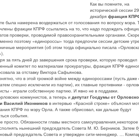
Как вы помните, на
исторической сессии 29
декабря
фракция КПР
те была намерена воздержаться от голосования по вопросу мэра. 
 члены фракции КПРФ ссылались на то, что надо подождать офици
татов проверки, проводимой правоохранительными органами. Скор
именно поэтому «единороссы» тогда предпочли сессии детские утр
дничные мероприятия (об этом тогда официально писала «Орловск
).
ря за пять дней до завершения срока проверки, которую проводил
венный комитет по материалам прокуратуры, фракция КПРФ едино
осовала за отставку Виктора Сафьянова.
нятно, что в этой громкой войне между единороссами (пусть даже
затем спешно исключили из партии), их главные противники - орлов
сты - играли собственную партию. И явно не в поддавки.
рловских коммунистов, а теперь и
депутат Госдумы от Орловск
и Василий Иконников
в интервью «Красной строке» объяснил мо
ания КПРФ по мэру Орла. А также обрисовал, как дальше будут
ться события.
ше просто. Обязанности главы местного самоуправления
некоторое
исполнять нынешний председатель Совета М. Ю. Берников. Затем б
 новый председатель Совета и утвержден сити-менеджер. … Компа