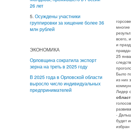
26 лет
5.
Осуждены участники
горсове
группировки за хищение более 36
многие
млн рублей
резуль
всего, 
и праз
ЭКОНОМИКА
правда»
25 янва
Орловщина сократила экспорт
следст
зерна на треть в 2025 году
прогол
Было по
В 2025 года в Орловской области
из них 
выросло число индивидуальных
коммуни
предпринимателей
Лидер о
област
голосов
развива
- Даль
будет 
избран