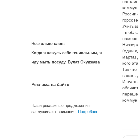
настаи
коммун
России»
горсове
Учитыва
- в обл
намечен
Низвер
Несколько слов:
(одни е
Когда я кажусь себе гениальным, я
марта)
кого эт
иду мыть посуду. Булат Окуджава
Так что
важно. 
И пусть
Реклама на cайте
обличит
перешеп
коммун
Наши рекламные предложения
заслуживают внимания.
Подробнее