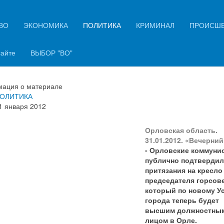
ВО
ЭКОНОМИКА
ПОЛИТИКА
КРИМИНАЛ
ПРОИСШ
мунистам фактически вручили
чи от города
сайте
ВЫБОР "ВО"
ация о материале
ОЛИТИКА
1 января 2012
Орловская область.
31.01.2012. «Вечерни
- Орловские коммуни
публично подтвердил
притязания на кресло
председателя горсове
который по новому У
города теперь будет
высшим должностны
лицом в Орле.