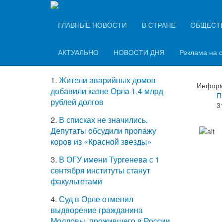
Вечерний Орёл
ТОП-5 самых
ГЛАВНЫЕ НОВОСТИ
В СТРАНЕ
ОБЩЕСТ
Ком
читаемых новостей
клю
АКТУАЛЬНО
НОВОСТИ ДНЯ
Реклама на 
1.
Жители аварийных домов
Информ
добавили казне Орла 1,4 млрд
П
рублей долгов
3
2.
В списках не значились.
Депутаты обсудили пропажу
коров из «Красной звезды»
3.
В ОГУ имени Тургенева с 1
сентября институты станут
факультетами
4.
Суд в Орле отменил
выдворение гражданина
Молдовы, прожившего в России