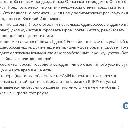
вает, чтобы новым председателем Орловского городского Совета б
ист. Предполагается, что сити-менеджером станет представитель 
. Это полностью отвечает нынешнему политическому раскладу сил
те, - сказал Василий Иконников.
я, что сегодня (после отбытия нескольких единороссов в здание н
совет) у коммунистов в горсовете Орла большинство, реализовать
ное для них - дело техники.
жение мэра - ставленника «Единой России» - плюс очень удачный 
динороссы ушли, другие еще не пришли - довыборы в горсовет тол
 дают орловским коммунистам железобетонные преимущества. Вот
а война закончится победой.
 состоится сессия горсовета сегодня или ее отменят, это уже не сут
До 4 марта время еще есть.
 теперь (вдогонку) областные госСМИ напечатают хоть десять
ельных статей про то, как областная фракция КПРФ (о, ужас)
тывается на сессии облсовета, это никого ни в чем не убедит:
исты выиграли этот раунд.