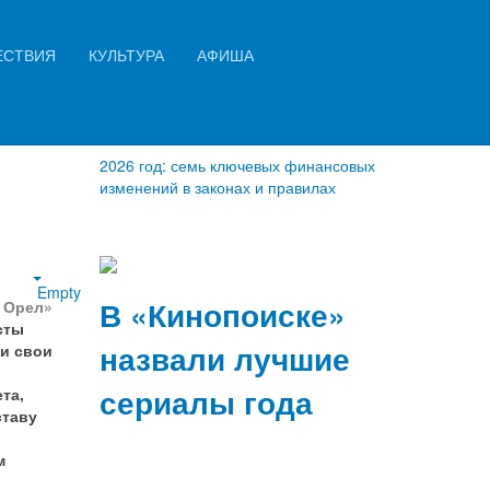
Искать...
ЕСТВИЯ
КУЛЬТУРА
АФИША
Найти
2026 год: семь ключевых финансовых
изменений в законах и правилах
Empty
В «Кинопоиске»
й Орел»
сты
назвали лучшие
и свои
сериалы года
та,
ставу
м