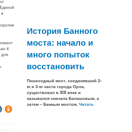
ыл
«Единой
 в
апротив
История Банного
моста: начало и
момент
ько 4
много попыток
 для
восстановить
ь
Пешеходный мост, соединявший 2-
ю и 3-ю части города Орла,
существовал в XIX веке и
назывался сначала Балашовым, а
затем – Банным мостом.
Читать