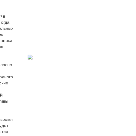
Ф
в
Тогда
альных
ее
енники
ая
гласно
 одного
ские
ой
тивы
 время
удет
ртия