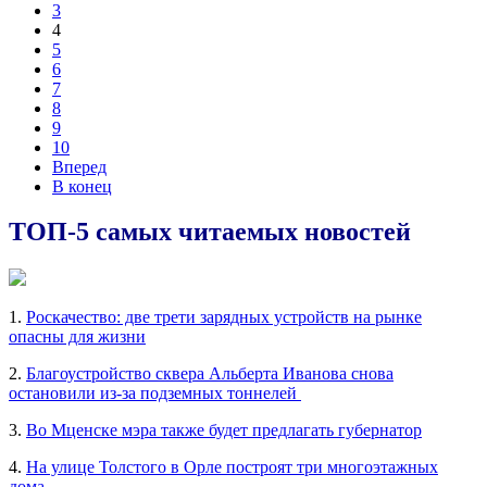
3
4
5
6
7
8
9
10
Вперед
В конец
ТОП-5 самых читаемых новостей
1.
Роскачество: две трети зарядных устройств на рынке
опасны для жизни
2.
Благоустройство сквера Альберта Иванова снова
остановили из-за подземных тоннелей
3.
Во Мценске мэра также будет предлагать губернатор
4.
На улице Толстого в Орле построят три многоэтажных
дома