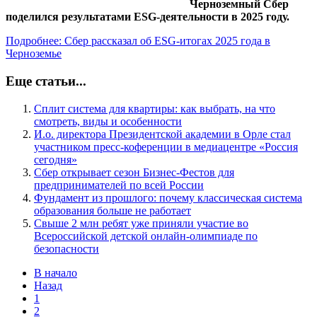
Черноземный Сбер
поделился результатами ESG-деятельности в 2025 году.
Подробнее: Сбер рассказал об ESG-итогах 2025 года в
Черноземье
Еще статьи...
Сплит система для квартиры: как выбрать, на что
смотреть, виды и особенности
И.о. директора Президентской академии в Орле стал
участником пресс-коференции в медиацентре «Россия
сегодня»
Сбер открывает сезон Бизнес-Фестов для
предпринимателей по всей России
Фундамент из прошлого: почему классическая система
образования больше не работает
Свыше 2 млн ребят уже приняли участие во
Всероссийской детской онлайн-олимпиаде по
безопасности
В начало
Назад
1
2