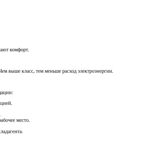
шают комфорт.
Чем выше класс, тем меньше расход электроэнергии.
дации:
яцией.
.
абочее место.
хладагента.