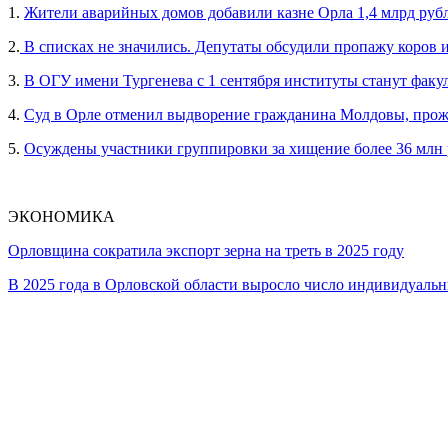
1.
Жители аварийных домов добавили казне Орла 1,4 млрд руб
2.
В списках не значились. Депутаты обсудили пропажу коров 
3.
В ОГУ имени Тургенева с 1 сентября институты станут факу
4.
Суд в Орле отменил выдворение гражданина Молдовы, прож
5.
Осуждены участники группировки за хищение более 36 млн
ЭКОНОМИКА
Орловщина сократила экспорт зерна на треть в 2025 году
В 2025 года в Орловской области выросло число индивидуал