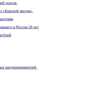
лей долгов
из «Красной звезды»
льтетами
ившего в России 26 лет
 рублей
ьных предпринимателей