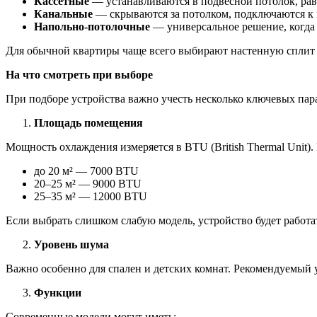
Кассетные
— устанавливаются в подвесной потолок, рав
Канальные
— скрываются за потолком, подключаются к 
Напольно-потолочные
— универсальное решение, когда
Для обычной квартиры чаще всего выбирают настенную сплит с
На что смотреть при выборе
При подборе устройства важно учесть несколько ключевых пар
Площадь помещения
Мощность охлаждения измеряется в BTU (British Thermal Unit)
до 20 м² — 7000 BTU
20–25 м² — 9000 BTU
25–35 м² — 12000 BTU
Если выбрать слишком слабую модель, устройство будет работа
Уровень шума
Важно особенно для спален и детских комнат. Рекомендуемый 
Функции
Современные модели могут иметь: