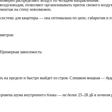
номерно распределяют воздух по четырём направлениям.
воздуховодам, позволяют организовывать приток свежего воздух
 монтаж на стену невозможен.
истему для квартиры — она оптимальна по цене, габаритам и п
аметров:
. Примерная зависимость:
ть на пределе и быстро выйдет из строя. Слишком мощная — буде
уровень шума внутреннего блока — не более 25–28 дБ в ночном