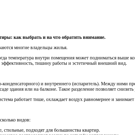
тиры: как выбрать и на что обратить внимание.
ваются многие владельцы жилья.
когда температура внутри помещения может подниматься выше к
т эффективность, тишину работы и эстетичный внешний вид.
но-конденсаторного) и внутреннего (испаритель). Между ними п
де здания или на балконе. Такое разделение позволяет снизить
стема работает тише, охлаждает воздух равномернее и занимае
сколько видов:
 стильные, подходят для большинства квартир.