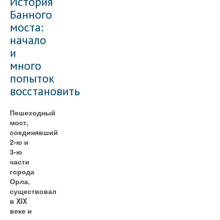
История
Банного
моста:
начало
и
много
попыток
восстановить
Пешеходный
мост,
соединявший
2-ю и
3-ю
части
города
Орла,
существовал
в XIX
веке и