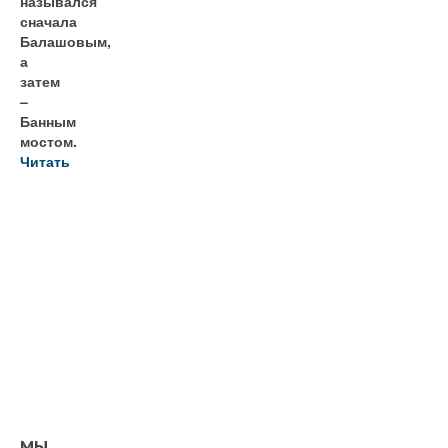
назывался
сначала
Балашовым,
а
затем
–
Банным
мостом.
Читать
МЫ