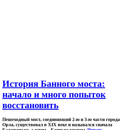
История Банного моста:
начало и много попыток
восстановить
Пешеходный мост, соединявший 2-ю и 3-ю части города
Орла, существовал в XIX веке и назывался сначала
Балашовым, а затем – Банным мостом.
Читать