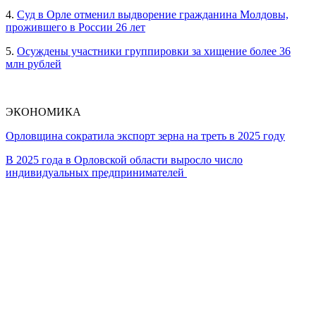
4.
Суд в Орле отменил выдворение гражданина Молдовы,
прожившего в России 26 лет
5.
Осуждены участники группировки за хищение более 36
млн рублей
ЭКОНОМИКА
Орловщина сократила экспорт зерна на треть в 2025 году
В 2025 года в Орловской области выросло число
индивидуальных предпринимателей