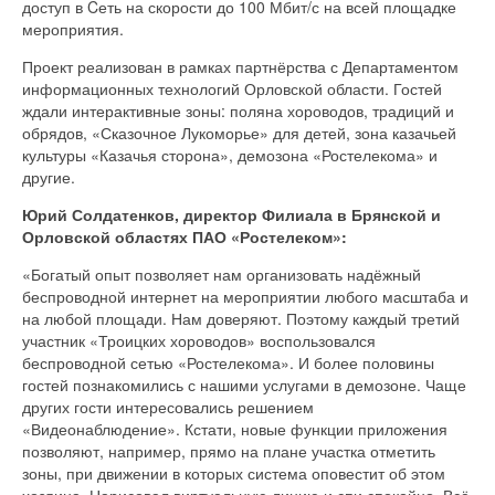
доступ в Cеть на скорости до 100 Мбит/с на всей площадке
мероприятия.
Проект реализован в рамках партнёрства с Департаментом
информационных технологий Орловской области. Гостей
ждали интерактивные зоны: поляна хороводов, традиций и
обрядов, «Сказочное Лукоморье» для детей, зона казачьей
культуры «Казачья сторона», демозона «Ростелекома» и
другие.
Юрий Солдатенков, директор Филиала в Брянской и
Орловской областях ПАО «Ростелеком»:
«Богатый опыт позволяет нам организовать надёжный
беспроводной интернет на мероприятии любого масштаба и
на любой площади. Нам доверяют. Поэтому каждый третий
участник «Троицких хороводов» воспользовался
беспроводной сетью «Ростелекома». И более половины
гостей познакомились с нашими услугами в демозоне. Чаще
других гости интересовались решением
«Видеонаблюдение». Кстати, новые функции приложения
позволяют, например, прямо на плане участка отметить
зоны, при движении в которых система оповестит об этом
хозяина. Нарисовал виртуальную линию и спи спокойно. Всё