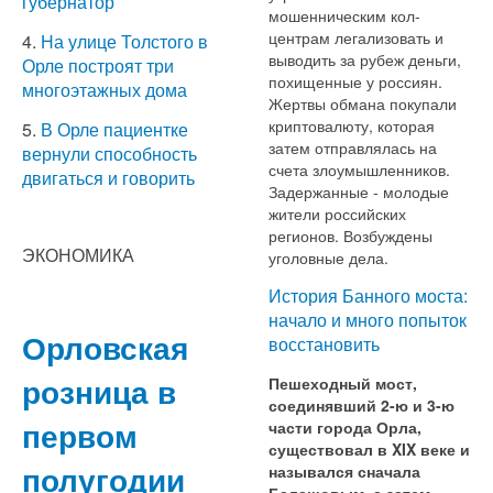
губернатор
мошенническим кол-
центрам легализовать и
4.
На улице Толстого в
выводить за рубеж деньги,
Орле построят три
похищенные у россиян.
многоэтажных дома
Жертвы обмана покупали
криптовалюту, которая
5.
В Орле пациентке
затем отправлялась на
вернули способность
счета злоумышленников.
двигаться и говорить
Задержанные - молодые
жители российских
регионов. Возбуждены
ЭКОНОМИКА
уголовные дела.
История Банного моста:
начало и много попыток
Орловская
восстановить
розница в
Пешеходный мост,
соединявший 2-ю и 3-ю
первом
части города Орла,
существовал в XIX веке и
полугодии
назывался сначала
Балашовым, а затем –