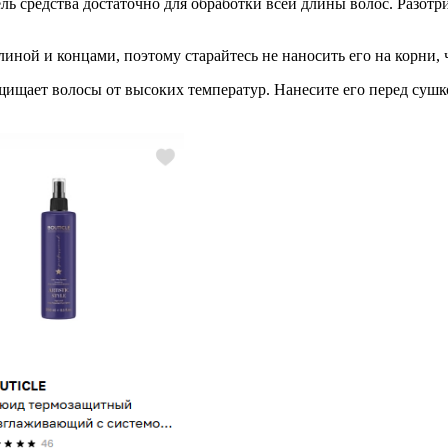
ль средства достаточно для обработки всей длины волос. Разотр
длиной и концами, поэтому старайтесь не наносить его на корни,
щищает волосы от высоких температур. Нанесите его перед суш