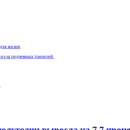
 для жизни
 из-за подземных тоннелей
ь
олугодии выросла на 7,7 проц