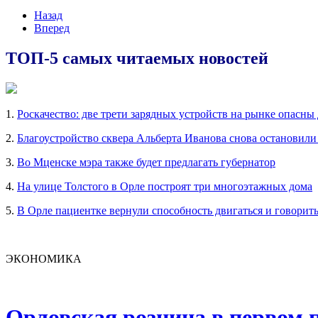
Назад
Вперед
ТОП-5 самых читаемых новостей
1.
Роскачество: две трети зарядных устройств на рынке опасны
2.
Благоустройство сквера Альберта Иванова снова остановили
3.
Во Мценске мэра также будет предлагать губернатор
4.
На улице Толстого в Орле построят три многоэтажных дома
5.
В Орле пациентке вернули способность двигаться и говорит
ЭКОНОМИКА
Орловская розница в первом п