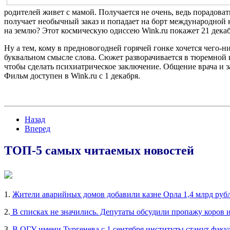
родителей живет с мамой. Получается не очень, ведь порадова
получает необычный заказ и попадает на борт международной ко
на землю? Этот космическую одиссею Wink.ru покажет 21 декаб
Ну а тем, кому в предновогодней горячей гонке хочется чего-
буквальном смысле слова. Сюжет разворачивается в тюремной к
чтобы сделать психиатрическое заключение. Общение врача и з
Фильм доступен в Wink.ru с 1 декабря.
Назад
Вперед
ТОП-5 самых читаемых новостей
1.
Жители аварийных домов добавили казне Орла 1,4 млрд руб
2.
В списках не значились. Депутаты обсудили пропажу коров 
3.
В ОГУ имени Тургенева с 1 сентября институты станут факу