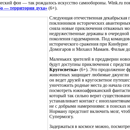
ский фон — так рождалось искусство самообороны. Wink.ru пока
о — территория духа»
(6+).
Следующая отечественная декабрьская п
поклонников исторических авантюрных
сняла новые приключения отважных мо
недружественные державы в очередной 
поколения гардемаринов. Под командов
исторического сражения при Кинбурне 
Домогаров и Михаил Мамаев. Фильм дост
Маленьких зрителей в преддверии новог
будут доступны приключения с предст
Кругосветка»
(6+). Это продолжение ф
животных защищает любимые джунгли от
он ведет друзей в кругосветное путешес
уничтожить родные места до начала сез
посмотреть южноафриканский фантаст
который так сильно верит существован
устанавливает контакт с инопланетяна
не с добрыми намерениями: в поисках н
Норману предстоит включить мозг, что
Супермозгу.
Задержаться в космосе можно, посмот