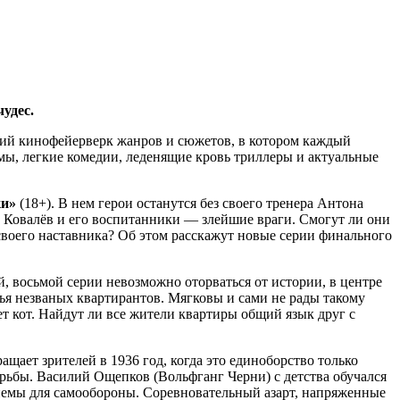
чудес.
щий кинофейерверк жанров и сюжетов, в котором каждый
мы, легкие комедии, леденящие кровь триллеры и актуальные
ки»
(18+). В нем герои останутся без своего тренера Антона
 Ковалёв и его воспитанники — злейшие враги. Смогут ли они
 своего наставника? Об этом расскажут новые серии финального
й, восьмой серии невозможно оторваться от истории, в центре
ья незваных квартирантов. Мягковы и сами не рады такому
ает кот. Найдут ли все жители квартиры общий язык друг с
щает зрителей в 1936 год, когда это единоборство только
рьбы. Василий Ощепков (Вольфганг Черни) с детства обучался
иемы для самообороны. Соревновательный азарт, напряженные