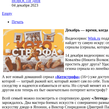
НОВОСТИ ДНЯ
04 декабря 2023
Empty
Печать
Декабрь — время, когда 
Видеосервис
Wink.ru
подд
найдет ту самую искру: 
сериалы (сериалы, которые
14 декабря видеосервис н
Ковалёва (Никита Волков
простить друг друга? Уда
сезона сериала из линейки
А вот новый домашний сериал
«Котострофа»
(16+) уже доступ
которой — хитрый рыжий кот, который живет сам по себе. Толь
соседству и надеются избавиться от кота. Но случай меняет их
другом или теперь их быт окончательно потерпит котострофу?
Всей семьей можно посмотреть и спортивную драму
«Легенда 
зарождалось. Два мастера боевых искусств с совершенно разн
искусству дзюдо в Японии, а Виктор Спиридонов (Дмитрий Па