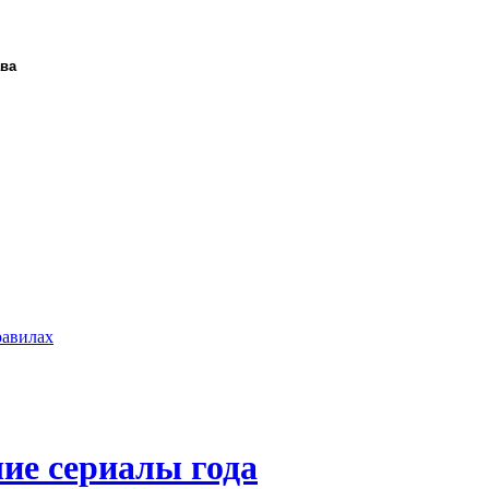
ава
равилах
ие сериалы года