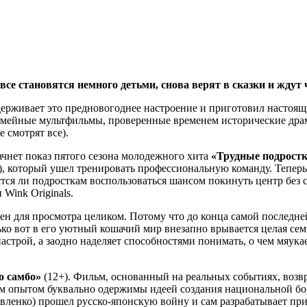
все становятся немного детьми, снова верят в сказки и ждут 
ерживает это предновогоднее настроение и приготовил настоя
семейные мультфильмы, проверенные временем исторические дра
 смотрят все).
ачнет показ пятого сезона молодежного хита
«Трудные подрост
), который ушел тренировать профессиональную команду. Теперь
стся ли подросткам воспользоваться шансом покинуть центр без
 Wink Originals.
ен для просмотра целиком. Потому что до конца самой последне
ко вот в его уютный кошачий мир внезапно врывается целая сем
 настрой, а заодно наделяет способностями понимать, о чем мяук
о самбо»
(12+). Фильм, основанный на реальных событиях, возвра
ым опытом буквально одержимы идеей создания национальной бо
вленко) прошел русско-японскую войну и сам разрабатывает пр