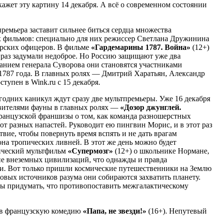
жет эту картину 14 декабря. А всё о современном состоянии
ремьера заставит сильнее биться сердца множества
 фильмов: специально для них режиссер Светлана Дружинина
рских офицеров. В фильме
«Гардемарины 1787. Война»
(12+)
раз задумали недоброе. Но Россию защищают уже два
анием генерала Суворова они становятся участниками
1787 года. В главных ролях — Дмитрий Харатьян, Александр
упен в Wink.ru с 15 декабря.
одних каникул ждут сразу две мультпремьеры. Уже 16 декабря
авителями фауны в главных ролях —
«Дозор джунглей.
ранцузской франшизы о том, как команда разношерстных
 разных напастей. Руководит ею пингвин Морис, и в этот раз
твие, чтобы повернуть время вспять и не дать врагам
она тропических ливней. В этот же день можно будет
ический мультфильм
«Супермозг»
(12+) о школьнике Нормане,
ие внеземных цивилизаций, что однажды и правда
ми. Вот только пришли космические путешественники на Землю
овых источников разума они собираются захватить планету.
бы придумать, что противопоставить межгалактическому
рев французскую комедию
«Папа, не звезди!»
(16+). Непутевый