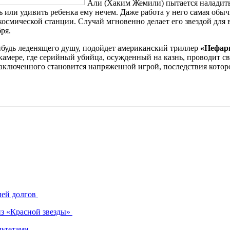
Али (Хаким Жемили) пытается наладить 
ть или удивить ребенка ему нечем. Даже работа у него самая о
смической станции. Случай мгновенно делает его звездой для вс
ря.
нибудь леденящего душу, подойдет американский триллер
«Нефар
амере, где серийный убийца, осужденный на казнь, проводит св
аключенного становится напряженной игрой, последствия которо
лей долгов
из «Красной звезды»
льтетами