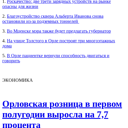
1.
Роскачество: две трети зарядных устройств на рынке
опасны для жизни
2.
Благоустройство сквера Альберта Иванова снова
остановили из-за подземных тоннелей
3.
Во Мценске мэра также будет предлагать губернатор
4.
На улице Толстого в Орле построят три многоэтажных
дома
5.
В Орле пациентке вернули способность двигаться и
говорить
ЭКОНОМИКА
Орловская розница в первом
полугодии выросла на 7,7
процента