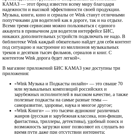
КАМАЗ — этот бренд известен всему миру благодаря
надежности и высокой эффективности своей продукции.
Музыка, книги, кино и сериалы от Wink станут отличными
попутчиками для водителей как в дороге, так и на отдыхе.
Всеми тремя сервисами можно пользоваться с единого
аккаунта в привычном для водителя интерфейсе БИС,
никаких дополнительных устройств подключать не надо. В
библиотеке Wink каждый обязательно найдет для себя контент
под ситуацию и настроение из миллионов музыкальных
треков и десятков тысяч фильмов, сериалов и книг. С
контентом Wink дорога будет легкой».
В магазине приложений БИС КАМАЗ уже доступны три
приложения:
«Wink Музыка и Подкасты онлайн» — это свыше 70
млн музыкальных композиций российских и
зарубежных исполнителей в высоком качестве, а также
полезные подкасты на самые разные темы —
саморазвитие, здоровье, наука и многое другое;
«Wink Книги» — это тысячи аудиокниг различных
жанров (русская и зарубежная классика, нон-фикшн,
фантастика, триллеры, детективы), удобный поиск и
возможность загрузки книг позволяют их слушать во
время пути даже при отсутствии интернета;