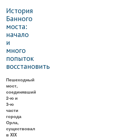
История
Банного
моста:
начало
и
много
попыток
восстановить
Пешеходный
мост,
соединявший
2-ю и
3-ю
части
города
Орла,
существовал
в XIX