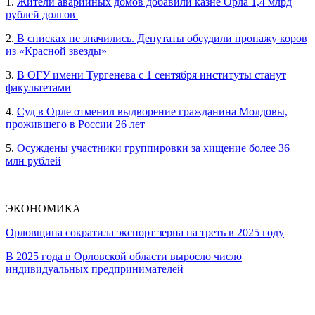
1.
Жители аварийных домов добавили казне Орла 1,4 млрд
рублей долгов
2.
В списках не значились. Депутаты обсудили пропажу коров
из «Красной звезды»
3.
В ОГУ имени Тургенева с 1 сентября институты станут
факультетами
4.
Суд в Орле отменил выдворение гражданина Молдовы,
прожившего в России 26 лет
5.
Осуждены участники группировки за хищение более 36
млн рублей
ЭКОНОМИКА
Орловщина сократила экспорт зерна на треть в 2025 году
В 2025 года в Орловской области выросло число
индивидуальных предпринимателей