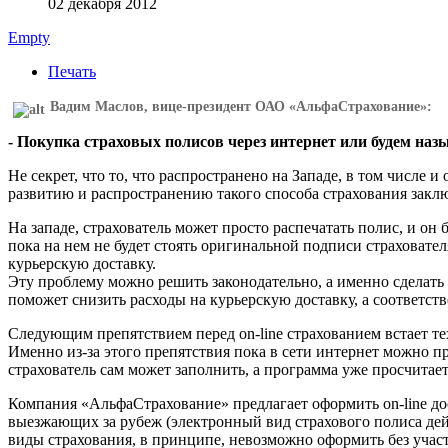
02 декабря 2012
Empty
Печать
Вадим Маслов, вице-президент ОАО «АльфаСтрахование»:
- Покупка страховых полисов через интернет или будем назы
Не секрет, что то, что распространено на Западе, в том числе
развитию и распространению такого способа страхования закл
На западе, страхователь может просто распечатать полис, и он
пока на нем не будет стоять оригинальной подписи страховате
курьерскую доставку.
Эту проблему можно решить законодательно, а именно сделать 
поможет снизить расходы на курьерскую доставку, а соответств
Следующим препятствием перед on-line страхованием встает те
Именно из-за этого препятствия пока в сети интернет можно пр
страхователь сам может заполнить, а программа уже просчитает
Компания «АльфаСтрахование» предлагает оформить on-line до
выезжающих за рубеж (электронный вид страхового полиса дейс
виды страхования, в принципе, невозможно оформить без участ