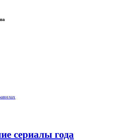
ава
равилах
ие сериалы года