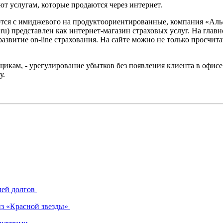
т услугам, которые продаются через интернет.
тся с имиджевого на продуктоориентированные, компания «Аль
ru) представлен как интернет-магазин страховых услуг. На глав
азвитие on-line страхования. На сайте можно не только просчит
кам, - урегулирование убытков без появления клиента в офисе 
у.
лей долгов
из «Красной звезды»