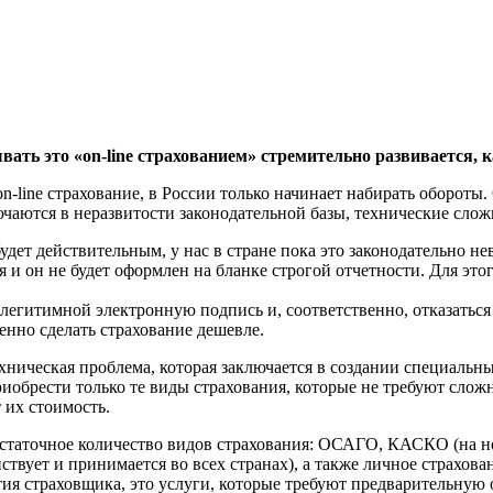
вать это «on-line страхованием» стремительно развивается, 
 и on-line страхование, в России только начинает набирать обо
ючаются в неразвитости законодательной базы, технические сло
 будет действительным, у нас в стране пока это законодательно 
ля и он не будет оформлен на бланке строгой отчетности. Для э
легитимной электронную подпись и, соответственно, отказаться 
енно сделать страхование дешевле.
хническая проблема, которая заключается в создании специальны
иобрести только те виды страхования, которые не требуют сложн
 их стоимость.
статочное количество видов страхования: ОСАГО, КАСКО (на но
твует и принимается во всех странах), а также личное страхова
ия страховщика, это услуги, которые требуют предварительную о