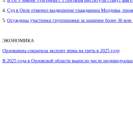
3.
В ОГУ имени Тургенева с 1 сентября институты станут факу
4.
Суд в Орле отменил выдворение гражданина Молдовы, прож
5.
Осуждены участники группировки за хищение более 36 млн
ЭКОНОМИКА
Орловщина сократила экспорт зерна на треть в 2025 году
В 2025 года в Орловской области выросло число индивидуал