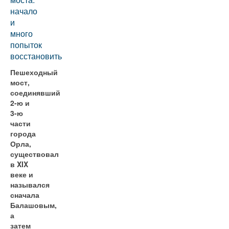
начало
и
много
попыток
восстановить
Пешеходный
мост,
соединявший
2-ю и
3-ю
части
города
Орла,
существовал
в XIX
веке и
назывался
сначала
Балашовым,
а
затем