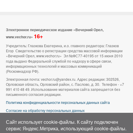
Электронное периодическое издание «Вечерний Орел,
16+
www.vechor.ru»
Учредитель: Глазкова Екатерина, и.о. главного редактора: Глазков
Егор Свидетельство о регистрации средства массовой информации
«Вечерний Орел, www.vechor.ru»
Эл №ФС77-40195 от 15 июня 2010
года выдано Федеральной службой по надзору в сфере связи,
информационных технологий и массовых коммуникаций
(Роскомнадзор РФ).
Электронная почта: vechor.ru@yandex.ru. Адрес редакции: 302526,
Орловская область, Орловский район, с. Паслово, д. 30. Телефон - +7
991 410 48 49. Использование материалов сайта запрещается без
письменного согласия редакции.
Политика конфиденциальности персональных данных сайта
Согласие на обработку персональных данных
В оформлении сайта используется фото группы ВК «Беспилотники |
Сайт использует cookie-файлы. К cайту подключен
Аэросъемка в Орле»
сервис Яндекс.Метрика, использующий cookie-файлы.