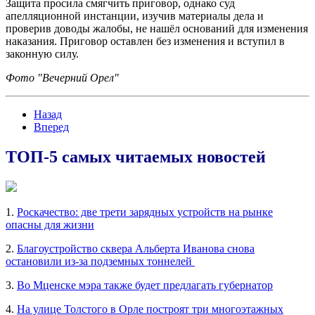
Защита просила смягчить приговор, однако суд
апелляционной инстанции, изучив материалы дела и
проверив доводы жалобы, не нашёл оснований для изменения
наказания. Приговор оставлен без изменения и вступил в
законную силу.
Фото "Вечерний Орел"
Назад
Вперед
ТОП-5 самых читаемых новостей
1.
Роскачество: две трети зарядных устройств на рынке
опасны для жизни
2.
Благоустройство сквера Альберта Иванова снова
остановили из-за подземных тоннелей
3.
Во Мценске мэра также будет предлагать губернатор
4.
На улице Толстого в Орле построят три многоэтажных