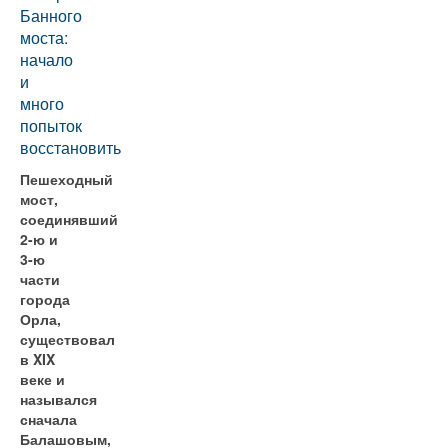
Банного
моста:
начало
и
много
попыток
восстановить
Пешеходный
мост,
соединявший
2-ю и
3-ю
части
города
Орла,
существовал
в XIX
веке и
назывался
сначала
Балашовым,