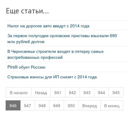
Еще статьи...
Налог на дорогие авто введут с 2014 года
За первое полугодие орловские приставы взыскали 690
млн рублей долгов
В Черноземье строители входят в пятерку самых
востребованных профессий
Pirelli обует Россию
Страховые взносы для ИП снизят с 2014 года
В начало
Назад
941
942
943
944
945
946
947
948
949
950
Вперед
В конец