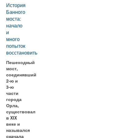
История
Банного
моста:
начало
и
много
попыток
восстановить
Пешеходный
мост,
соединявший
2-ю и
3-ю
части
города
Орла,
существовал
в XIX
веке и
назывался
сначала