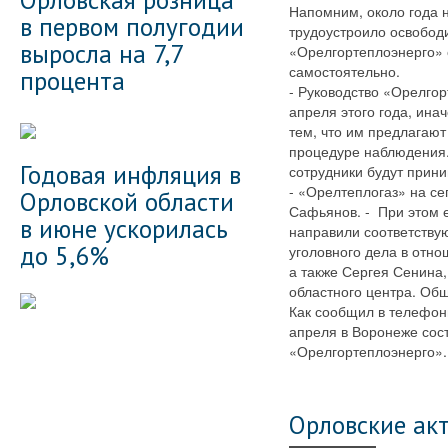
Напомним, около года 
в первом полугодии
трудоустроило освободи
выросла на 7,7
«Орелгортеплоэнерго» 
самостоятельно.
процента
- Руководство «Орелго
апреля этого года, ина
тем, что им предлагаю
процедуре наблюдения.
Годовая инфляция в
сотрудники будут прини
- «Орелтеплогаз» на се
Орловской области
Сафьянов. - При этом 
в июне ускорилась
направили соответству
до 5,6%
уголовного дела в отно
а также Сергея Сенина
областного центра. Об
Как сообщил в телефон
апреля в Воронеже сос
«Орелгортеплоэнерго».
Орловские ак