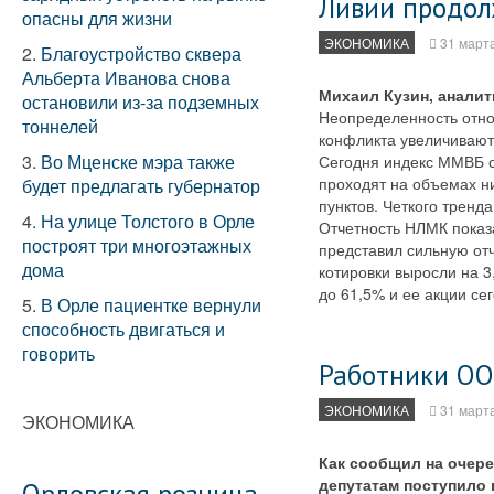
Ливии продол
опасны для жизни
ЭКОНОМИКА
31 март
2.
Благоустройство сквера
Альберта Иванова снова
Михаил Кузин, аналит
остановили из-за подземных
Неопределенность отно
тоннелей
конфликта увеличивают
3.
Во Мценске мэра также
Сегодня индекс ММВБ сн
проходят на объемах н
будет предлагать губернатор
пунктов. Четкого тренд
4.
На улице Толстого в Орле
Отчетность НЛМК показ
построят три многоэтажных
представил сильную отч
дома
котировки выросли на 3
до 61,5% и ее акции се
5.
В Орле пациентке вернули
способность двигаться и
говорить
Работники ОО
ЭКОНОМИКА
31 март
ЭКОНОМИКА
Как сообщил на очере
депутатам поступило 
Орловская розница