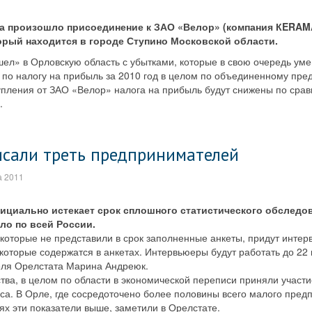
да произошло присоединение к ЗАО «Велор» (компания КERAM
орый находится в городе Ступино Московской области.
шел» в Орловскую область с убытками, которые в свою очередь ум
по налогу на прибыль за 2010 год в целом по объединенному пред
тупления от ЗАО «Велор» налога на прибыль будут снижены по ср
.
исали треть предпринимателей
а 2011
фициально истекает срок сплошного статистического обследо
ло по всей России.
 которые не представили в срок заполненные анкеты, придут инте
 которые содержатся в анкетах. Интервьюеры будут работать до 22
еля Орелстата Марина Андреюк.
ва, в целом по области в экономической переписи приняли участ
са. В Орле, где сосредоточено более половины всего малого пред
ях эти показатели выше, заметили в Орелстате.