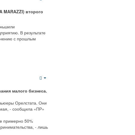
Empty
A MARAZZI) второго
еньшили
приятию. В результате
авнению с прошлым
Empty
вания малого бизнеса.
рвьюеры Орелстата. Они
 мая, - сообщила «ПР»
ие примерно 50%
принимательства, - лишь