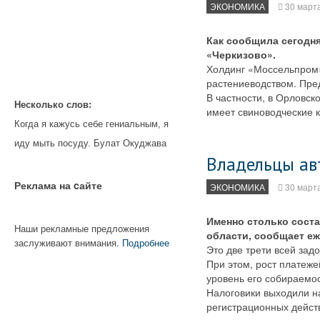
ЭКОНОМИКА
30 март
Как сообщила сегодня
«Черкизово».
Холдинг «Моссельпром»
растениеводством. Пред
В частности, в Орловс
Несколько слов:
имеет свиноводческие 
Когда я кажусь себе гениальным, я
иду мыть посуду. Булат Окуджава
Владельцы ав
Реклама на cайте
ЭКОНОМИКА
30 март
Именно столько соста
Наши рекламные предложения
области, сообщает е
заслуживают внимания.
Подробнее
Это две трети всей зад
При этом, рост платеже
уровень его собираемо
Налоговики выходили н
регистрационных действ