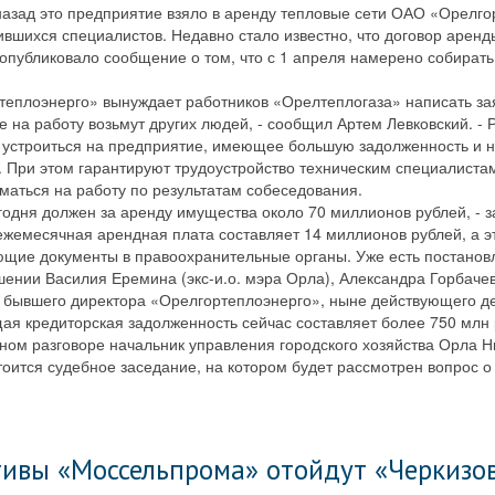
назад это предприятие взяло в аренду тепловые сети ОАО «Орелго
вшихся специалистов. Недавно стало известно, что договор аренд
опубликовало сообщение о том, что с 1 апреля намерено собирать
ртеплоэнерго» вынуждает работников «Орелтеплогаза» написать за
че на работу возьмут других людей, - сообщил Артем Левковский. -
т устроиться на предприятие, имеющее большую задолженность и 
 При этом гарантируют трудоустройство техническим специалиста
маться на работу по результатам собеседования.
годня должен за аренду имущества около 70 миллионов рублей, - 
ежемесячная арендная плата составляет 14 миллионов рублей, а э
ющие документы в правоохранительные органы. Уже есть постанов
шении Василия Еремина (экс-и.о. мэра Орла), Александра Горбачев
, бывшего директора «Орелгортеплоэнерго», ныне действующего де
щая кредиторская задолженность сейчас составляет более 750 мл
ном разговоре начальник управления городского хозяйства Орла Н
тоится судебное заседание, на котором будет рассмотрен вопрос 
тивы «Моссельпрома» отойдут «Черкизо