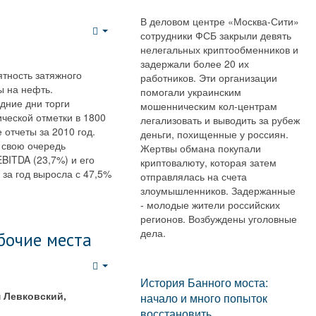
В деловом центре «Москва-Сити»
сотрудники ФСБ закрыли девять
Empty
нелегальных криптообменников и
задержали более 20 их
тность затяжного
работников. Эти организации
ы на нефть.
помогали украинским
дние дни торги
мошенническим кол-центрам
ческой отметки в 1800
легализовать и выводить за рубеж
 отчеты за 2010 год.
деньги, похищенные у россиян.
 свою очередь
Жертвы обмана покупали
BITDA (23,7%) и его
криптовалюту, которая затем
за год выросла с 47,5%
отправлялась на счета
злоумышленников. Задержанные
- молодые жители российских
регионов. Возбуждены уголовные
дела.
бочие места
Empty
История Банного моста:
 Левковский,
начало и много попыток
восстановить