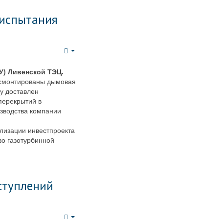
 испытания
Empty
У) Ливенской ТЭЦ.
 смонтированы дымовая
у доставлен
перекрытий в
изводства компании
лизации инвестпроекта
во газотурбинной
ступлений