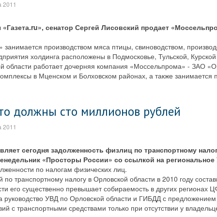
а 2011
 «Газета.ru», сенатор Сергей Лисовский продает «Моссельпр
 занимается производством мяса птицы, свиноводством, производ
приятия холдинга расположены в Подмосковье, Тульской, Курской 
кой области работает дочерняя компания «Моссельпрома» - ЗАО «
комплексы в Мценском и Болховском районах, а также занимается 
то должны сто миллионов рублей
а 2011
вляет сегодня задолженность физлиц по транспортному нало
женедельник «Просторы России» со ссылкой на региональное
олженности по налогам физических лиц.
й по транспортному налогу в Орловской области в 2010 году состав
сти его существенно превышает собираемость в других регионах Ц
а руководство УВД по Орловской области и ГИБДД с предложение
ий с транспортными средствами только при отсутствии у владельц