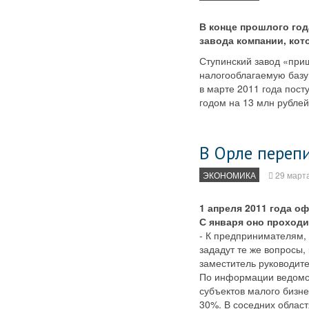
В конце прошлого го
завода компании, кот
Ступинский завод «при
налогооблагаемую базу 
в марте 2011 года пос
годом на 13 млн рублей
В Орле переп
ЭКОНОМИКА
29 март
1 апреля 2011 года о
С января оно проходи
- К предпринимателям,
зададут те же вопросы,
заместитель руководит
По информации ведомст
субъектов малого бизне
30%. В соседних област