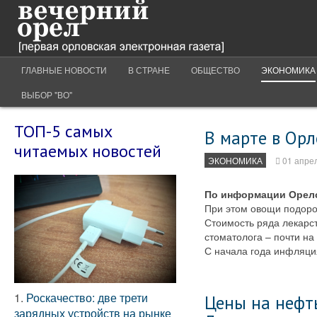
ГЛАВНЫЕ НОВОСТИ
В СТРАНЕ
ОБЩЕСТВО
ЭКОНОМИКА
ВЫБОР "ВО"
ТОП-5 самых
В марте в Орл
читаемых новостей
ЭКОНОМИКА
01 апре
По информации Орелст
При этом овощи подорож
Стоимость ряда лекарс
стоматолога – почти на
С начала года инфляция
1.
Роскачество: две трети
Цены на нефть
зарядных устройств на рынке