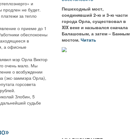
ртеплоэнерго» и
Пешеходный мост,
ы продлен не будет.
соединявший 2-ю и 3-ю части
 платежи за тепло
города Орла, существовал в
XIX веке и назывался сначала
явление о приеме до 1
Балашовым, а затем – Банным
 Работники обеспокоены
мостом.
Читать
находящееся в
м, а офисные
заявил мэр Орла Виктор
то очень мало. Мы
ление о возбуждении
а (экс-заммэра Орла),
путата горсовета
н рублей.
иколай Злобин, 5
о дальнейшей судьбе
во»