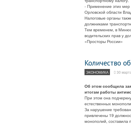
транспортному налогу.
- Применение этих мер
Орловской области Вла
Налоговые органы такж
должниками транспортн
Тем временем, в Минюс
водительских прав у до
«Просторы России»
Количество о
ЭКОНОМИКА
30 март
Об этом сообщила за
итогам работы антимо
При этом она подчеркну
естественных монополи
За нарушение требован
привлечены 19 должнос
монополий, составила п