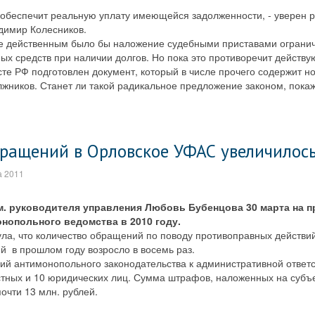
 обеспечит реальную уплату имеющейся задолженности, - уверен 
димир Колесников.
е действенным было бы наложение судебными приставами огранич
ых средств при наличии долгов. Но пока это противоречит действ
те РФ подготовлен документ, который в числе прочего содержит н
лжников. Станет ли такой радикальное предложение законом, пока
бращений в Орловское УФАС увеличилось
а 2011
м. руководителя управления Любовь Бубенцова 30 марта на п
нопольного ведомства в 2010 году.
ла, что количество обращений по поводу противоправных действи
й в прошлом году возросло в восемь раз.
ий антимонопольного законодательства к административной ответ
тных и 10 юридических лиц. Сумма штрафов, наложенных на субъ
очти 13 млн. рублей.