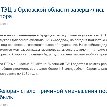
 ТЭЦ в Орловской области завершились
атора
а 2011
ись на стройплощадке будущей газотурбинной установки (ГТ
службе Орловского филиала ОАО «Квадра», на сегодня полностью
 под основное и вспомогательное оборудование. На стройплощадк
жается монтаж эстакады газопровода высокого давления, а также 
орпуса. Скоро на площадку будет доставлена газовая турбина про
во ГТУ мощностью 30 МВт на Ливенской ТЭЦ ведется в рамках реа
 общая стоимость составляет более 1,6 млрд рублей. Строительст
завершить до 2015 года.
Велора» стало причиной уменьшения по
ибыль
а 2011