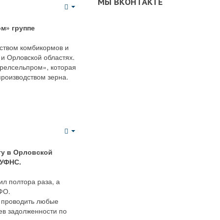
МЫ ВКОНТАКТЕ
Empty
ом» группе
ством комбикормов и
и Орловской областях.
Орелсельпром», которая
производством зерна.
Empty
гу в Орловской
 УФНС.
ил полтора раза, а
ФО.
м проводить любые
ев задолженности по