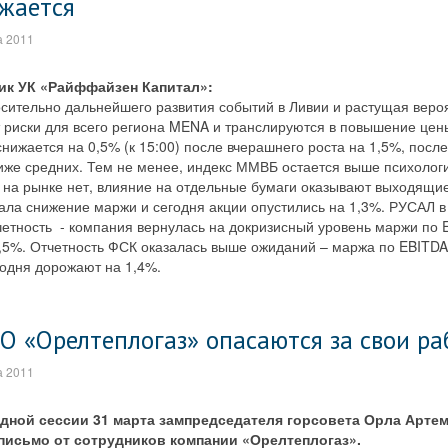
жается
а 2011
ик УК «Райффайзен Капитал»:
сительно дальнейшего развития событий в Ливии и растущая вероя
 риски для всего региона MENA и транслируются в повышение цен
ижается на 0,5% (к 15:00) после вчерашнего роста на 1,5%, после
иже средних. Тем не менее, индекс ММВБ остается выше психологи
а на рынке нет, влияние на отдельные бумаги оказывают выходящие
ала снижение маржи и сегодня акции опустились на 1,3%. РУСАЛ в
етность - компания вернулась на докризисный уровень маржи по E
,5%. Отчетность ФСК оказалась выше ожиданий – маржа по EBITDA 
годня дорожают на 1,4%.
О «Орелтеплогаз» опасаются за свои ра
а 2011
дной сессии 31 марта зампредседателя горсовета Орла Артем
письмо от сотрудников компании «Орелтеплогаз».