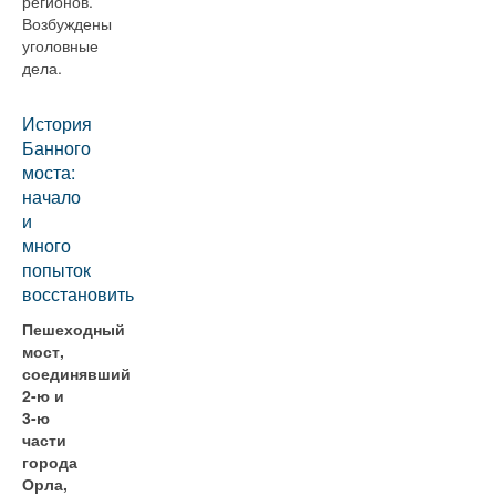
регионов.
Возбуждены
уголовные
дела.
История
Банного
моста:
начало
и
много
попыток
восстановить
Пешеходный
мост,
соединявший
2-ю и
3-ю
части
города
Орла,