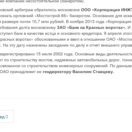
ии компании несостоятельной (банкротом).
ловский арбитраж обратилось московское
ООО «Корпорация ИНЖ
изнать орловский «Мостострой-66» банкротом. Основание для иска
в размере почти 10,7 млн рублей. В ноябре 2013 года «Корпор
ебования долга московскому
ЗАО «Банк на Красных воротах».
И 
тупил банк в качестве истца и основного кредитора. 9 апреля этог
Красных воротах» обоснованными и ввел в отношении ОАО «Мосто
 На эту дату назначены заседание по делу и отчет внешнего упра
арегистрировано 15 июля 2002 года. Основные виды деятельност
т по строительству мостов, надземных автомобильных дорог, тонн
, связанное со строительством инженерных сооружений. По данным
й ОАО принадлежит ее
гендиректору Василию Ставцеву.
ед