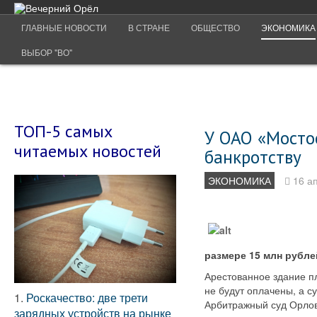
ГЛАВНЫЕ НОВОСТИ
В СТРАНЕ
ОБЩЕСТВО
ЭКОНОМИКА
ВЫБОР "ВО"
ТОП-5 самых
У ОАО «Мостос
читаемых новостей
банкротству
ЭКОНОМИКА
16 а
размере 15 млн рубл
Арестованное здание пл
не будут оплачены, а с
1.
Роскачество: две трети
Арбитражный суд Орлов
зарядных устройств на рынке