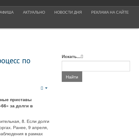
АФИША
АКТУАЛЬНО
НОВОСТИ ДНЯ
РЕКЛАМА НА САЙТЕ
Искать...
роцесс по
Найти
Empty
бные приставы
66» за долги в
ительная, 8. Если долги
оргах. Ранее, 9 апреля,
наблюдения в рамках