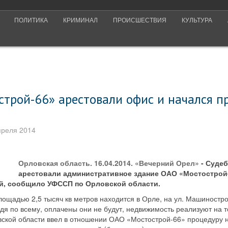
ПОЛИТИКА
КРИМИНАЛ
ПРОИСШЕСТВИЯ
КУЛЬТУРА
трой-66» арестовали офис и начался п
преля 2014
Орловская область. 16.04.2014. «Вечерний Орел»
- Суде
арестовали административное здание ОАО «Мостострой-
ей, сообщило УФССП по Орловской области.
ощадью 2,5 тысяч кв метров находится в Орле, на ул. Машиностро
удя по всему, оплачены они не будут, недвижимость реализуют на т
ской области ввел в отношении ОАО «Мостострой-66» процедуру 