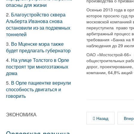
производства о призван
опасны для жизни
Осенью 2013 года в ор
2.
Благоустройство сквера
которое просило суд пр
Альберта Иванова снова
московской компанией 
остановили из-за подземных
переуступила право тр
арбитражный процесс вс
тоннелей
требования «Банка на 
3.
Во Мценске мэра также
наблюдения до 29 июля.
будет предлагать губернатор
ОАО «Мостострой-66» з
4.
На улице Толстого в Орле
общестроительных рабо
построят три многоэтажных
дорог, проектирование
компании, 64,8% акци
дома
5.
В Орле пациентке вернули
способность двигаться и
говорить
ЭКОНОМИКА
Назад
Впер
Орловская розница