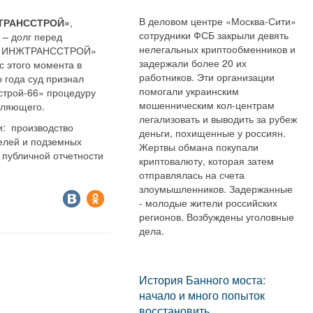
В деловом центре «Москва-Сити»
ТРАНССТРОЙ»
,
сотрудники ФСБ закрыли девять
 – долг перед
нелегальных криптообменников и
ация ИНЖТРАНССТРОЙ»
задержали более 20 их
с этого момента в
работников. Эти организации
о года суд признал
помогали украинским
строй-66» процедуру
мошенническим кол-центрам
вляющего.
легализовать и выводить за рубеж
и: производство
деньги, похищенные у россиян.
елей и подземных
Жертвы обмана покупали
 публичной отчетности
криптовалюту, которая затем
отправлялась на счета
злоумышленников. Задержанные
- молодые жители российских
регионов. Возбуждены уголовные
дела.
История Банного моста:
начало и много попыток
восстановить