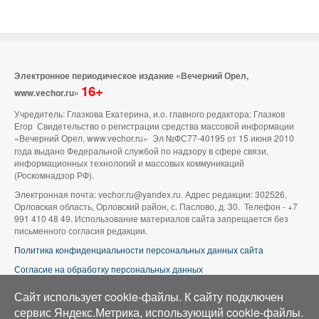
Электронное периодическое издание «Вечерний Орел,
16+
www.vechor.ru»
Учредитель: Глазкова Екатерина, и.о. главного редактора: Глазков
Егор Свидетельство о регистрации средства массовой информации
«Вечерний Орел, www.vechor.ru»
Эл №ФС77-40195 от 15 июня 2010
года выдано Федеральной службой по надзору в сфере связи,
информационных технологий и массовых коммуникаций
(Роскомнадзор РФ).
Электронная почта: vechor.ru@yandex.ru. Адрес редакции: 302526,
Орловская область, Орловский район, с. Паслово, д. 30. Телефон - +7
991 410 48 49. Использование материалов сайта запрещается без
письменного согласия редакции.
Политика конфиденциальности персональных данных сайта
Согласие на обработку персональных данных
В оформлении сайта используется фото группы ВК «Беспилотники |
Сайт использует cookie-файлы. К cайту подключен
Аэросъемка в Орле»
сервис Яндекс.Метрика, использующий cookie-файлы.