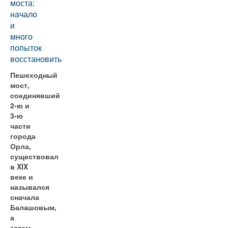
моста:
начало
и
много
попыток
восстановить
Пешеходный
мост,
соединявший
2-ю и
3-ю
части
города
Орла,
существовал
в XIX
веке и
назывался
сначала
Балашовым,
а
затем