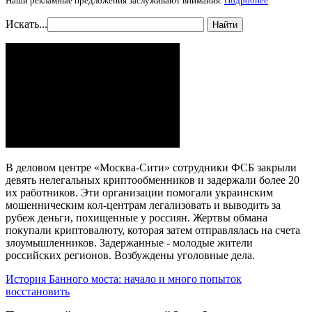
Наши рекламные предложения заслуживают внимания.
Подробнее
Искать...
Найти
В деловом центре «Москва-Сити» сотрудники ФСБ закрыли
девять нелегальных криптообменников и задержали более 20
их работников. Эти организации помогали украинским
мошенническим кол-центрам легализовать и выводить за
рубеж деньги, похищенные у россиян. Жертвы обмана
покупали криптовалюту, которая затем отправлялась на счета
злоумышленников. Задержанные - молодые жители
российских регионов. Возбуждены уголовные дела.
История Банного моста: начало и много попыток
восстановить