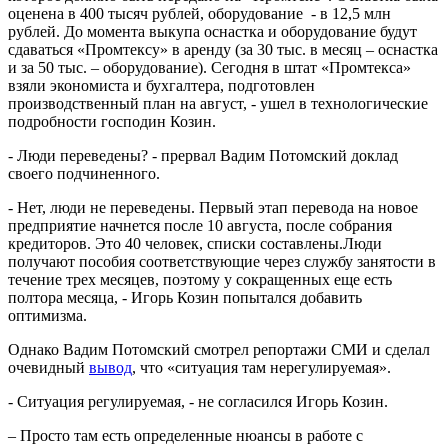
оценена в 400 тысяч рублей, оборудование - в 12,5 млн
рублей. До момента выкупа оснастка и оборудование будут
сдаваться «Промтексу» в аренду (за 30 тыс. в месяц – оснастка
и за 50 тыс. – оборудование). Сегодня в штат «Промтекса»
взяли экономиста и бухгалтера, подготовлен
производственный план на август, - ушел в технологические
подробности господин Козин.
- Люди переведены? - прервал Вадим Потомский доклад
своего подчиненного.
- Нет, люди не переведены. Первый этап перевода на новое
предприятие начнется после 10 августа, после собрания
кредиторов. Это 40 человек, списки составлены.Люди
получают пособия соответствующие через службу занятости в
течение трех месяцев, поэтому у сокращенных еще есть
полтора месяца, - Игорь Козин попытался добавить
оптимизма.
Однако Вадим Потомский смотрел репортажи СМИ и сделал
очевидный
вывод
, что «ситуация там нерегулируемая».
- Ситуация регулируемая, - не согласился Игорь Козин.
– Просто там есть определенные нюансы в работе с