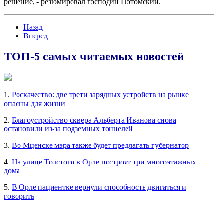
решение, - резюмировал господин Потомский.
Назад
Вперед
ТОП-5 самых читаемых новостей
1.
Роскачество: две трети зарядных устройств на рынке
опасны для жизни
2.
Благоустройство сквера Альберта Иванова снова
остановили из-за подземных тоннелей
3.
Во Мценске мэра также будет предлагать губернатор
4.
На улице Толстого в Орле построят три многоэтажных
дома
5.
В Орле пациентке вернули способность двигаться и
говорить