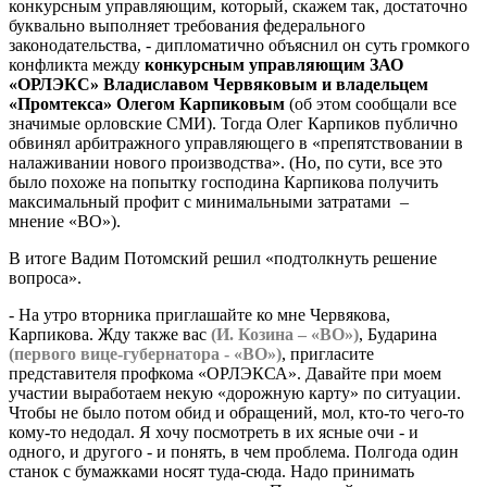
конкурсным управляющим, который, скажем так, достаточно
буквально выполняет требования федерального
законодательства, - дипломатично объяснил он суть громкого
конфликта между
конкурсным управляющим ЗАО
«ОРЛЭКС» Владиславом Червяковым и владельцем
«Промтекса» Олегом Карпиковым
(об этом сообщали все
значимые орловские СМИ). Тогда Олег Карпиков публично
обвинял арбитражного управляющего в «препятствовании в
налаживании нового производства». (Но, по сути, все это
было похоже на попытку господина Карпикова получить
максимальный профит с минимальными затратами –
мнение «ВО»).
В итоге Вадим Потомский решил «подтолкнуть решение
вопроса».
- На утро вторника приглашайте ко мне Червякова,
Карпикова. Жду также вас
(И. Козина – «ВО»)
, Бударина
(первого вице-губернатора - «ВО»)
, пригласите
представителя профкома «ОРЛЭКСА». Давайте при моем
участии выработаем некую «дорожную карту» по ситуации.
Чтобы не было потом обид и обращений, мол, кто-то чего-то
кому-то недодал. Я хочу посмотреть в их ясные очи - и
одного, и другого - и понять, в чем проблема. Полгода один
станок с бумажками носят туда-сюда. Надо принимать