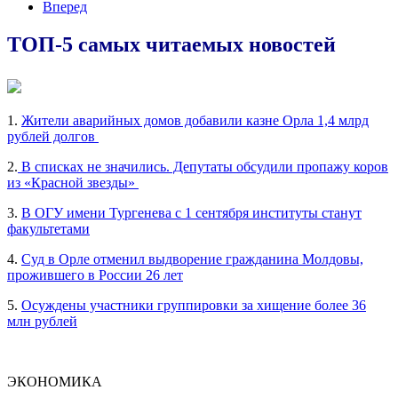
Вперед
ТОП-5 самых читаемых новостей
1.
Жители аварийных домов добавили казне Орла 1,4 млрд
рублей долгов
2.
В списках не значились. Депутаты обсудили пропажу коров
из «Красной звезды»
3.
В ОГУ имени Тургенева с 1 сентября институты станут
факультетами
4.
Суд в Орле отменил выдворение гражданина Молдовы,
прожившего в России 26 лет
5.
Осуждены участники группировки за хищение более 36
млн рублей
ЭКОНОМИКА