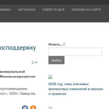
АФИША
АКТУАЛЬНО
НОВОСТИ ДНЯ
РЕКЛАМА НА САЙТЕ
Искать...
господдержку
Найти
Empty
 коммунальной
у Минэкономразвития
2026 год: семь ключевых
мпортозамещению,
финансовых изменений в законах
асос», ООО «Завод им.
и правилах