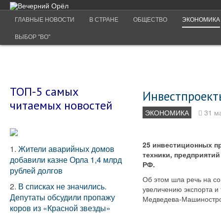
ГЛАВНЫЕ НОВОСТИ
В СТРАНЕ
ОБЩЕСТВО
ЭКОНОМИКА
ВЫБОР "ВО"
ТОП-5 самых
Инвестпроект
читаемых новостей
ЭКОНОМИКА
31 м
25 инвестиционных п
1.
Жители аварийных домов
техники, предприяти
добавили казне Орла 1,4 млрд
РФ.
рублей долгов
Об этом шла речь на с
2.
В списках не значились.
увеличению экспорта и
Депутаты обсудили пропажу
Медведева-Машиностро
коров из «Красной звезды»