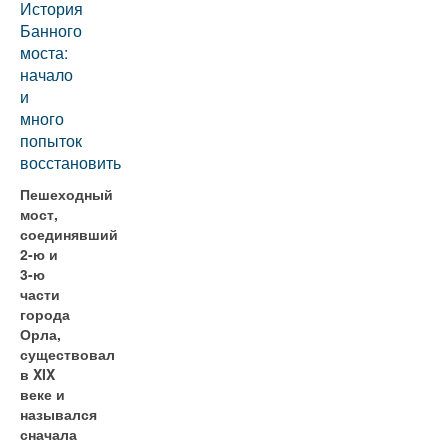
История
Банного
моста:
начало
и
много
попыток
восстановить
Пешеходный
мост,
соединявший
2-ю и
3-ю
части
города
Орла,
существовал
в XIX
веке и
назывался
сначала