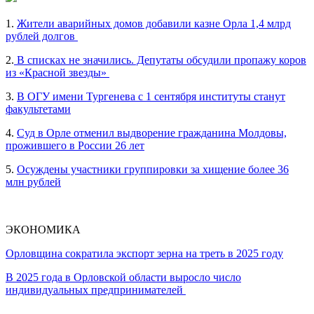
1.
Жители аварийных домов добавили казне Орла 1,4 млрд
рублей долгов
2.
В списках не значились. Депутаты обсудили пропажу коров
из «Красной звезды»
3.
В ОГУ имени Тургенева с 1 сентября институты станут
факультетами
4.
Суд в Орле отменил выдворение гражданина Молдовы,
прожившего в России 26 лет
5.
Осуждены участники группировки за хищение более 36
млн рублей
ЭКОНОМИКА
Орловщина сократила экспорт зерна на треть в 2025 году
В 2025 года в Орловской области выросло число
индивидуальных предпринимателей