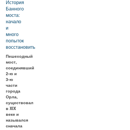
История
Банного
моста:
начало
и
много
попыток
восстановить
Пешеходный
мост,
соединявший
2-ю и
3-ю
части
города
Орла,
существовал
в XIX
веке и
назывался
сначала