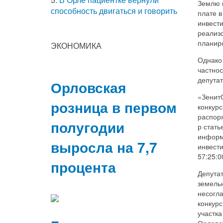
Землю 
способность двигаться и говорить
плате 
инвест
реализо
планир
ЭКОНОМИКА
Однако 
частно
депута
Орловская
«Зенит
розница в первом
конкурс
распоря
полугодии
р стать
информ
выросла на 7,7
инвест
57:25:0
процента
Депутат
земель
несогл
конкур
участка
Орловс