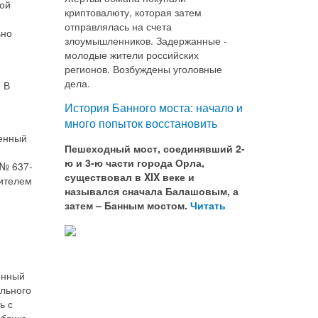
ной
криптовалюту, которая затем
отправлялась на счета
ьно
злоумышленников. Задержанные -
молодые жители российских
регионов. Возбуждены уголовные
дела.
 В
и
История Банного моста: начало и
много попыток восстановить
ленный
Пешеходный мост, соединявший 2-
ю и 3-ю части города Орла,
 № 637-
существовал в XIX веке и
вителем
назывался сначала Балашовым, а
затем – Банным мостом.
Читать
енный
льного
ь с
облика