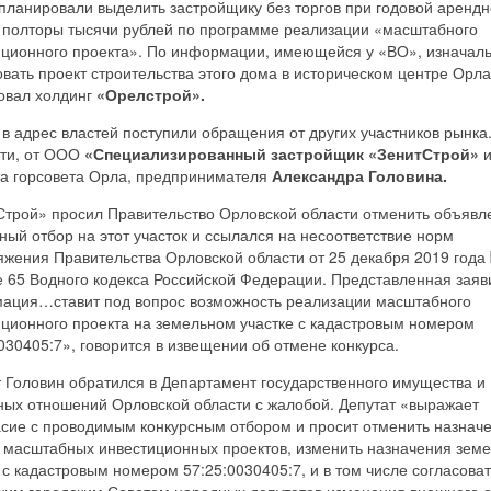
планировали выделить застройщику без торгов при годовой аренд
в полторы тысячи рублей по программе реализации «масштабного
иционного проекта». По информации, имеющейся у «ВО», изначал
вать проект строительства этого дома в историческом центре Орла
овал холдинг
«Орелстрой».
в адрес властей поступили обращения от других участников рынка.
сти, от ООО
«Специализированный застройщик «ЗенитСтрой»
та горсовета Орла, предпринимателя
Александра Головина.
Строй» просил Правительство Орловской области отменить объяв
ный отбор на этот участок и ссылался на несоответствие норм
жения Правительства Орловской области от 25 декабря 2019 года
е 65 Водного кодекса Российской Федерации. Представленная зая
ация…ставит под вопрос возможность реализации масштабного
иционного проекта на земельном участке с кадастровым номером
030405:7», говорится в извещении об отмене конкурса.
 Головин обратился в Департамент государственного имущества и
ных отношений Орловской области с жалобой. Депутат «выражает
асие с проводимым конкурсным отбором и просит отменить назнач
с масштабных инвестиционных проектов, изменить назначения земе
 с кадастровым номером 57:25:0030405:7, и в том числе согласоват
ким городским Советом народных депутатов изменения внешнего 