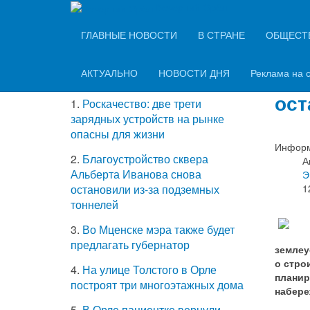
Вечерний Орёл
ТОП-5 самых
ГЛАВНЫЕ НОВОСТИ
В СТРАНЕ
ОБЩЕСТ
Кон
читаемых новостей
мес
АКТУАЛЬНО
НОВОСТИ ДНЯ
Реклама на 
ост
1.
Роскачество: две трети
зарядных устройств на рынке
опасны для жизни
Информ
2.
Благоустройство сквера
А
Альберта Иванова снова
Э
1
остановили из-за подземных
тоннелей
3.
Во Мценске мэра также будет
предлагать губернатор
землеу
о стро
4.
На улице Толстого в Орле
планир
построят три многоэтажных дома
набере
5.
В Орле пациентке вернули