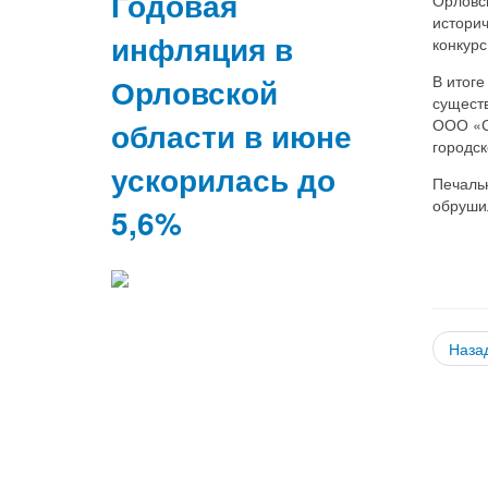
Годовая
историч
инфляция в
конкурс
В итоге
Орловской
сущест
ООО «С
области в июне
городск
ускорилась до
Печаль
обрушил
5,6%
Наза