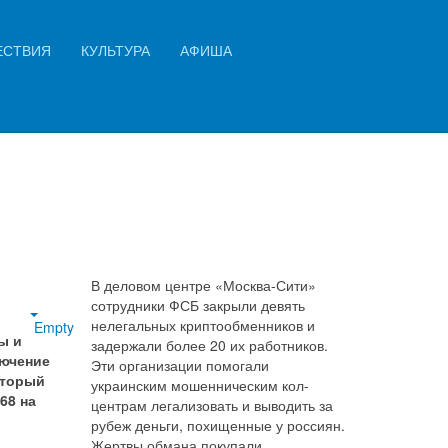
Искать...
ЕСТВИЯ
КУЛЬТУРА
АФИША
Найти
В деловом центре «Москва-Сити»
сотрудники ФСБ закрыли девять
нелегальных криптообменников и
Empty
ы и
задержали более 20 их работников.
лючение
Эти организации помогали
оторый
украинским мошенническим кол-
68 на
центрам легализовать и выводить за
рубеж деньги, похищенные у россиян.
Жертвы обмана покупали