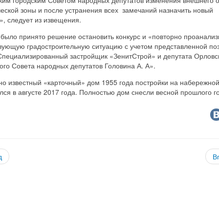
еской зоны и после устранения всех замечаний назначить новый
», следует из извещения.
 было принято решение остановить конкурс и «повторно проанализ
вующую градостроительную ситуацию с учетом представленной по
пециализированный застройщик «ЗенитСтрой» и депутата Орловс
ого Совета народных депутатов Головина А. А».
но известный «карточный» дом 1955 года постройки на набережно
ся в августе 2017 года. Полностью дом снесли весной прошлого г
д
В