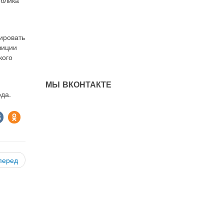
ировать
зиции
кого
МЫ ВКОНТАКТЕ
й
ода.
перед