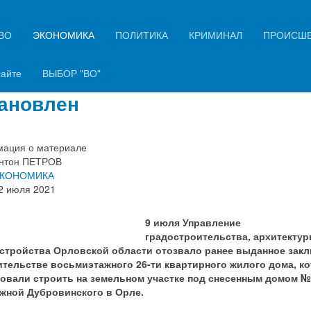
ВО
ЭКОНОМИКА
ПОЛИТИКА
КРИМИНАЛ
ПРОИСШ
курс на земельный участок на
те «карточного домика»
сайте
ВЫБОР "ВО"
ановлен
ация о материале
нтон ПЕТРОВ
КОНОМИКА
2 июля 2021
9 июля Управление
градостроительства, архитектур
стройства Орловской области отозвало ранее выданное зак
ительстве восьмиэтажного 26-ти квартирного жилого дома, к
овали строить на земельном участке под снесенным домом №
жной Дубровинского в Орле.