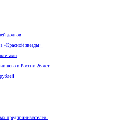
лей долгов
из «Красной звезды»
льтетами
ившего в России 26 лет
 рублей
ьных предпринимателей