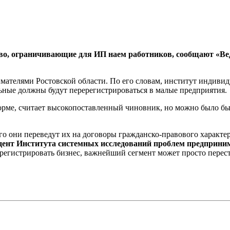
во, ограничивающие для ИП наем работников, сообщают «Вед
нимателями Ростовской области. По его словам, институт индив
альные должны будут перерегистрироваться в малые предприятия.
орме, считает высокопоставленный чиновник, но можно было бы
 они переведут их на договоры гражданско-правового характера,
дент Института системных исследований проблем предприни
 регистрировать бизнес, важнейший сегмент может просто перест