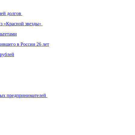
лей долгов
из «Красной звезды»
льтетами
ившего в России 26 лет
 рублей
ьных предпринимателей