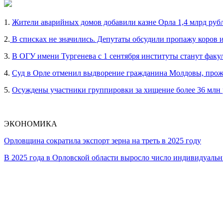
1.
Жители аварийных домов добавили казне Орла 1,4 млрд руб
2.
В списках не значились. Депутаты обсудили пропажу коров 
3.
В ОГУ имени Тургенева с 1 сентября институты станут факу
4.
Суд в Орле отменил выдворение гражданина Молдовы, прож
5.
Осуждены участники группировки за хищение более 36 млн
ЭКОНОМИКА
Орловщина сократила экспорт зерна на треть в 2025 году
В 2025 года в Орловской области выросло число индивидуал