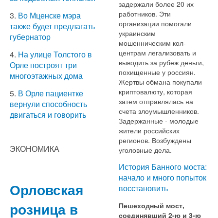
задержали более 20 их
работников. Эти
3.
Во Мценске мэра
организации помогали
также будет предлагать
украинским
губернатор
мошенническим кол-
центрам легализовать и
4.
На улице Толстого в
выводить за рубеж деньги,
Орле построят три
похищенные у россиян.
многоэтажных дома
Жертвы обмана покупали
криптовалюту, которая
5.
В Орле пациентке
затем отправлялась на
вернули способность
счета злоумышленников.
двигаться и говорить
Задержанные - молодые
жители российских
регионов. Возбуждены
ЭКОНОМИКА
уголовные дела.
История Банного моста:
начало и много попыток
Орловская
восстановить
розница в
Пешеходный мост,
соединявший 2-ю и 3-ю