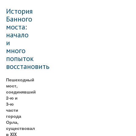
История
Банного
моста:
начало
и
много
попыток
восстановить
Пешеходный
мост,
соединявший
2-ю и
3-ю
части
города
Орла,
существовал
в XIX