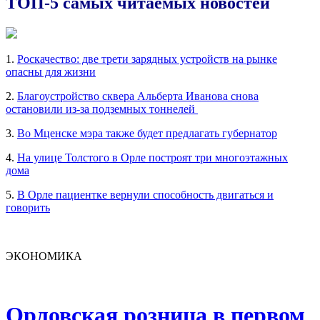
ТОП-5 самых читаемых новостей
1.
Роскачество: две трети зарядных устройств на рынке
опасны для жизни
2.
Благоустройство сквера Альберта Иванова снова
остановили из-за подземных тоннелей
3.
Во Мценске мэра также будет предлагать губернатор
4.
На улице Толстого в Орле построят три многоэтажных
дома
5.
В Орле пациентке вернули способность двигаться и
говорить
ЭКОНОМИКА
Орловская розница в первом