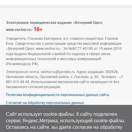
Электронное периодическое издание «Вечерний Орел,
16+
www.vechor.ru»
Учредитель: Глазкова Екатерина, и.о. главного редактора: Глазков
Егор Свидетельство о регистрации средства массовой информации
«Вечерний Орел, www.vechor.ru»
Эл №ФС77-40195 от 15 июня 2010
года выдано Федеральной службой по надзору в сфере связи,
информационных технологий и массовых коммуникаций
(Роскомнадзор РФ).
Электронная почта: vechor.ru@yandex.ru. Адрес редакции: 302526,
Орловская область, Орловский район, с. Паслово, д. 30. Телефон - +7
991 410 48 49. Использование материалов сайта запрещается без
письменного согласия редакции.
Политика конфиденциальности персональных данных сайта
Согласие на обработку персональных данных
В оформлении сайта используется фото группы ВК «Беспилотники |
Сайт использует cookie-файлы. К cайту подключен
Аэросъемка в Орле»
сервис Яндекс.Метрика, использующий cookie-файлы.
Оставаясь на сайте, вы даете согласие на обработку