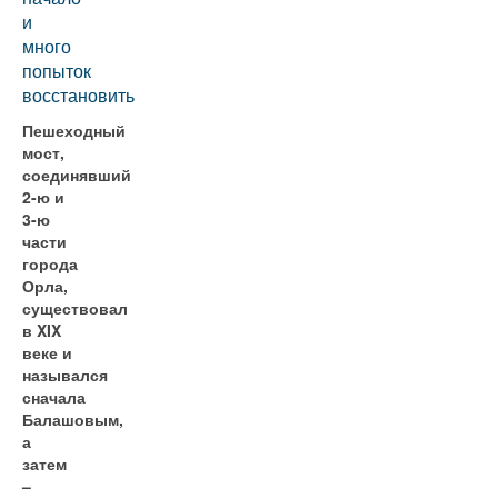
и
много
попыток
восстановить
Пешеходный
мост,
соединявший
2-ю и
3-ю
части
города
Орла,
существовал
в XIX
веке и
назывался
сначала
Балашовым,
а
затем
–