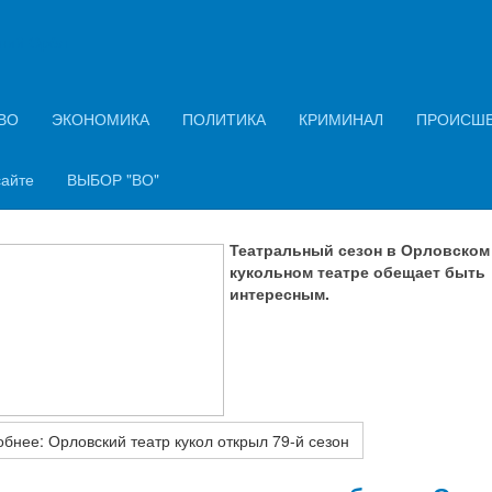
ний Орёл
вский театр кукол открыл 79-й сезон
ВО
ЭКОНОМИКА
ПОЛИТИКА
КРИМИНАЛ
ПРОИСШ
ация о материале
оя ОРЛОВА
УЛЬТУРА
сайте
ВЫБОР "ВО"
9 сентября 2021
Театральный сезон в Орловском
кукольном театре обещает быть
интересным.
бнее: Орловский театр кукол открыл 79-й сезон