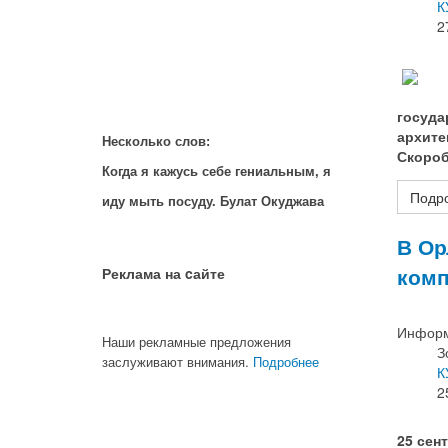
К
2
госуда
архите
Несколько слов:
Скороб
Когда я кажусь себе гениальным, я
Подро
иду мыть посуду. Булат Окуджава
В Ор
комп
Реклама на cайте
Информ
Наши рекламные предложения
З
заслуживают внимания.
Подробнее
К
2
25 сен