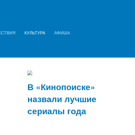
Искать...
Найти
ЕСТВИЯ
КУЛЬТУРА
АФИША
Empty
2026 год: семь ключевых финансовых
изменений в законах и правилах
В «Кинопоиске»
назвали лучшие
сериалы года