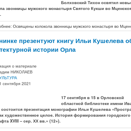
Болховский Тихон освятил новы
ла звонницы мужского монастыря Святого Кукши во Мценско
.
бнее: Освящены колокола звонницы мужского монастыря во Мцен
нинке презентуют книгу Ильи Кушелева о
тектурной истории Орла
ация о материале
адим НИКОЛАЕВ
УЛЬТУРА
1 сентября 2021
17 сентября в 15 в Орловской
областной библиотеке имени Ив
 состоится презентация монографии Ильи Кушелева «Простр
ак художественное целое. История формирования городского
афта
XVIII
– сер. ХХ вв.» (12+).