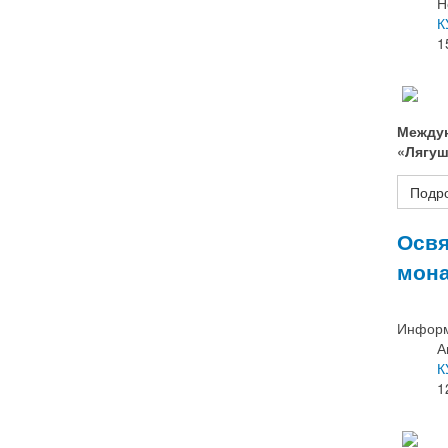
Н
К
1
Междун
«Лягуш
Подро
Освя
мона
Информ
А
К
1