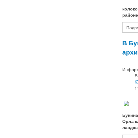
колоко
районе
Подро
В Бу
архи
Информ
В
К
1
Бунина
Орла к
ландш