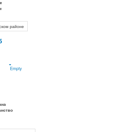
е
м
ском районе
б
Empty
ана
анство