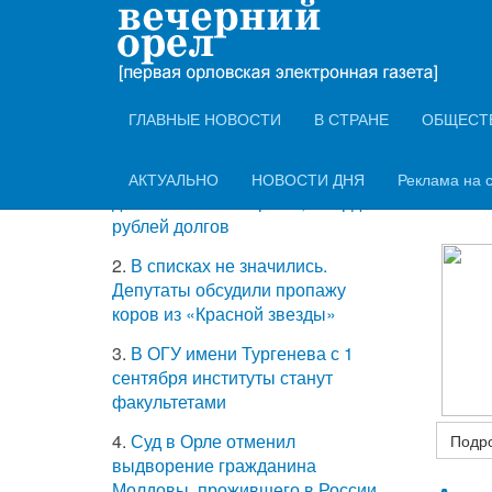
ТОП-5 самых
Вечер
Орло
читаемых новостей
ГЛАВНЫЕ НОВОСТИ
В СТРАНЕ
ОБЩЕСТ
Информ
З
К
1.
Жители аварийных домов
АКТУАЛЬНО
НОВОСТИ ДНЯ
Реклама на 
2
добавили казне Орла 1,4 млрд
рублей долгов
2.
В списках не значились.
Депутаты обсудили пропажу
коров из «Красной звезды»
3.
В ОГУ имени Тургенева с 1
сентября институты станут
факультетами
4.
Суд в Орле отменил
Подро
выдворение гражданина
Молдовы, прожившего в России