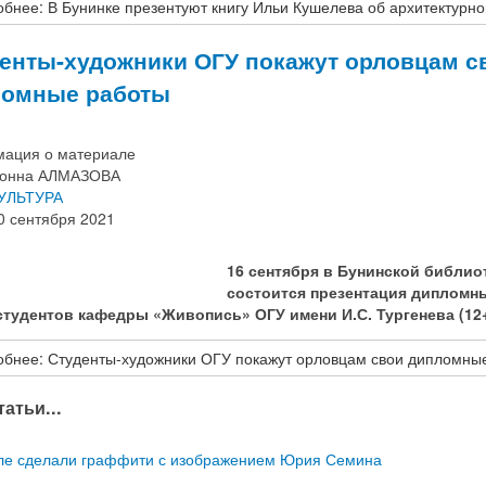
бнее: В Бунинке презентуют книгу Ильи Кушелева об архитектурн
енты-художники ОГУ покажут орловцам с
ломные работы
ация о материале
онна АЛМАЗОВА
УЛЬТУРА
0 сентября 2021
16 сентября в Бунинской библио
состоится презентация дипломн
студентов кафедры «Живопись» ОГУ имени И.С. Тургенева (12+
бнее: Студенты-художники ОГУ покажут орловцам свои дипломны
атьи...
ле сделали граффити с изображением Юрия Семина