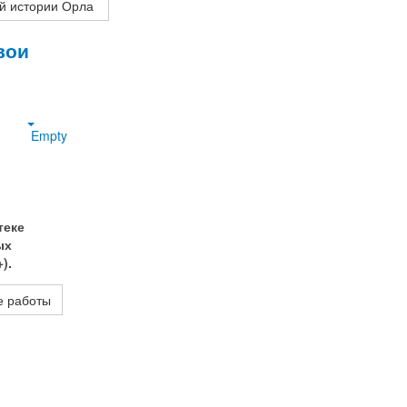
ой истории Орла
вои
Empty
теке
ых
).
е работы