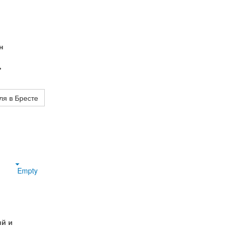
н
ь
ля в Бресте
Empty
ий и