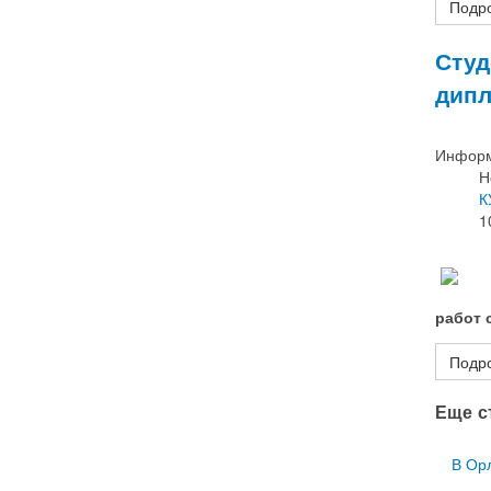
Подро
Студ
дип
Информ
Н
К
1
работ 
Подро
Еще ст
В Ор