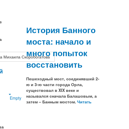
в
История Банного
моста: начало и
а
много попыток
ора Михаила Скоробогатова
восстановить
й
Пешеходный мост, соединявший 2-
ю и 3-ю части города Орла,
существовал в XIX веке и
назывался сначала Балашовым, а
Empty
затем – Банным мостом.
Читать
ва