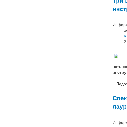
инст
Информ
З
К
2
четыре
инстру
Подро
Спек
лаур
Информ