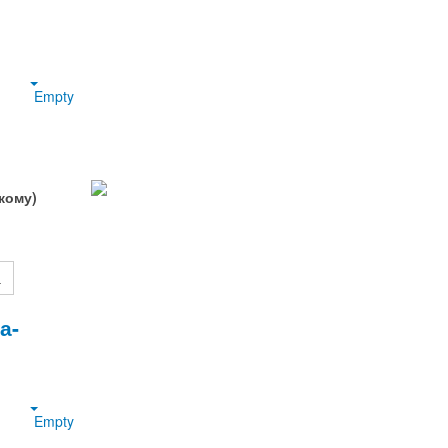
Empty
кому)
а
а-
Empty