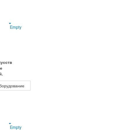
Empty
кусств
е
й.
 оборудование
Empty