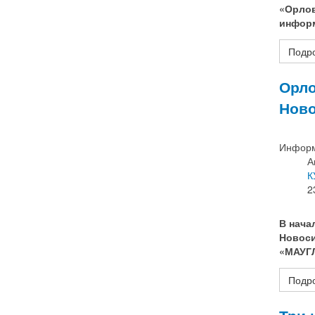
«Орлов
информ
Подро
Орло
Нов
Информ
А
К
2
В нача
Новоси
«МАУГЛ
Подро
Три 