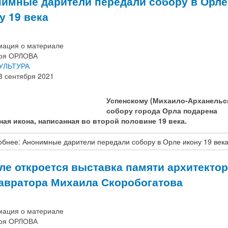
имные дарители передали собору в Орле
у 19 века
ация о материале
оя ОРЛОВА
УЛЬТУРА
8 сентября 2021
Успенскому (Михаило-Арханельс
собору города Орла подарена
ная икона, написанная во второй половине 19 века.
бнее: Анонимные дарители передали собору в Орле икону 19 век
ле откроется выставка памяти архитектор
авратора Михаила Скоробогатова
ация о материале
оя ОРЛОВА