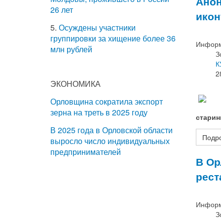
Анон
26 лет
икон
5.
Осуждены участники
группировки за хищение более 36
Информ
млн рублей
З
К
2
ЭКОНОМИКА
Орловщина сократила экспорт
зерна на треть в 2025 году
старин
В 2025 года в Орловской области
Подро
выросло число индивидуальных
предпринимателей
В Ор
рест
Информ
З