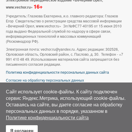
16+
www.vechor.ru»
Учредитель: Глазкова Екатерина, и.о. главного редактора: Глазков
Егор Свидетельство о регистрации средства массовой информации
«Вечерний Орел, www.vechor.ru»
Эл №ФС77-40195 от 15 июня 2010
года выдано Федеральной службой по надзору в сфере связи,
информационных технологий и массовых коммуникаций
(Роскомнадзор РФ).
Электронная почта: vechor.ru@yandex.ru. Адрес редакции: 302526,
Орловская область, Орловский район, с. Паслово, д. 30. Телефон - +7
991 410 48 49. Использование материалов сайта запрещается без
письменного согласия редакции.
Политика конфиденциальности персональных данных сайта
Согласие на обработку персональных данных
В оформлении сайта используется фото группы ВК «Беспилотники |
Сайт использует cookie-файлы. К cайту подключен
Аэросъемка в Орле»
сервис Яндекс.Метрика, использующий cookie-файлы.
Оставаясь на сайте, вы даете согласие на обработку
персональных данных в порядке, указанном в
Политике конфиденциальности сайта
Я согласен