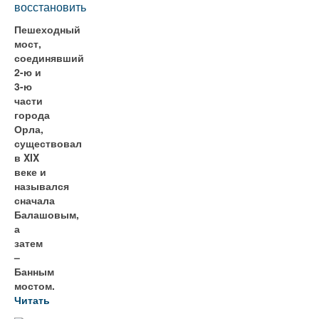
восстановить
Пешеходный
мост,
соединявший
2-ю и
3-ю
части
города
Орла,
существовал
в XIX
веке и
назывался
сначала
Балашовым,
а
затем
–
Банным
мостом.
Читать