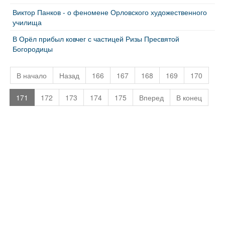
Виктор Панков - о феномене Орловского художественного
училища
В Орёл прибыл ковчег с частицей Ризы Пресвятой
Богородицы
В начало
Назад
166
167
168
169
170
171
172
173
174
175
Вперед
В конец