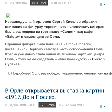
Зоя ОРЛОВА
КУЛЬТУРА
18 мая 2017
Emp
Неравнодушный орловец Сергей Киселев обратил
внимание на фигурку «пряничного человечка», которая
была размещена на гостинице «Салют» над кафе
«Saluto» в самом центре Орла.
Странная фигурка была повешена на фоне фрески,
посвященной Первому салюту в честь освобождения Орла.
Фреска уже давно стала одной из визитных карточек центра
Орла, к тому же ее создатель – известный художник
Виктор
Лупачев.
Подробнее: Орловец победил «пряничного человечка» на 
В Орле открывается выставка картин
«1917. До и После».
Вадим НИКОЛАЕВ
КУЛЬТУРА
25 апреля 2017
Emp