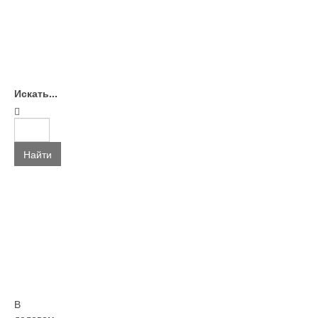
Искать...
Найти
В