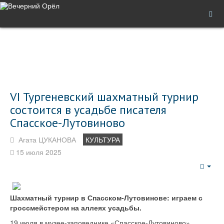
VI Тургеневский шахматный турнир
состоится в усадьбе писателя
Спасское-Лутовиново
Агата ЦУКАНОВА
КУЛЬТУРА
15 июля 2025
Emp
Шахматный турнир в Спасском-Лутовинове: играем с
гроссмейстером на аллеях усадьбы.
19 июля в музее-заповеднике «Спасское-Лутовиново»