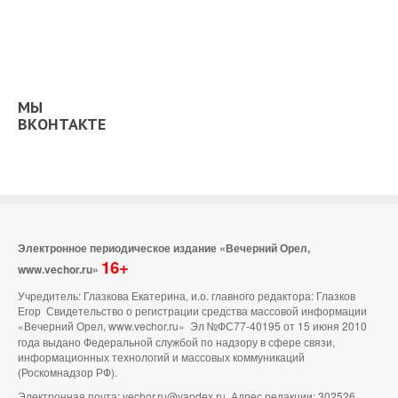
МЫ
ВКОНТАКТЕ
Электронное периодическое издание «Вечерний Орел,
16+
www.vechor.ru»
Учредитель: Глазкова Екатерина, и.о. главного редактора: Глазков
Егор Свидетельство о регистрации средства массовой информации
«Вечерний Орел, www.vechor.ru»
Эл №ФС77-40195 от 15 июня 2010
года выдано Федеральной службой по надзору в сфере связи,
информационных технологий и массовых коммуникаций
(Роскомнадзор РФ).
Электронная почта: vechor.ru@yandex.ru. Адрес редакции: 302526,