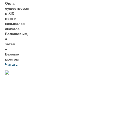
Орла,
существовал
в XIX
веке и
назывался
сначала
Балашовым,
а
затем
–
Банным
мостом.
Читать