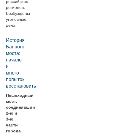
российских
регионов.
Возбуждены
уголовные
дела.
История
Банного
моста:
начало
и
много
попыток
восстановить
Пешеходный
мост,
соединявший
2-ю и
3-ю
части
города