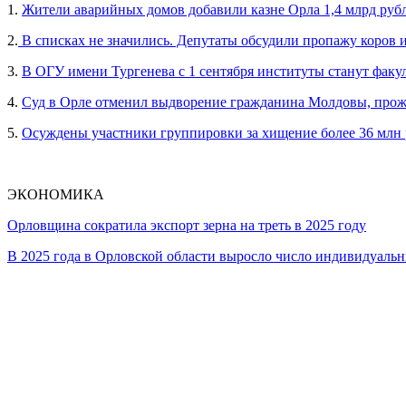
1.
Жители аварийных домов добавили казне Орла 1,4 млрд руб
2.
В списках не значились. Депутаты обсудили пропажу коров 
3.
В ОГУ имени Тургенева с 1 сентября институты станут факу
4.
Суд в Орле отменил выдворение гражданина Молдовы, прож
5.
Осуждены участники группировки за хищение более 36 млн
ЭКОНОМИКА
Орловщина сократила экспорт зерна на треть в 2025 году
В 2025 года в Орловской области выросло число индивидуал