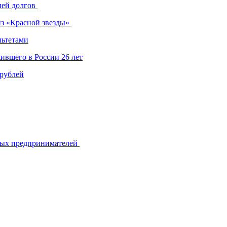
лей долгов
из «Красной звезды»
льтетами
ившего в России 26 лет
 рублей
ьных предпринимателей