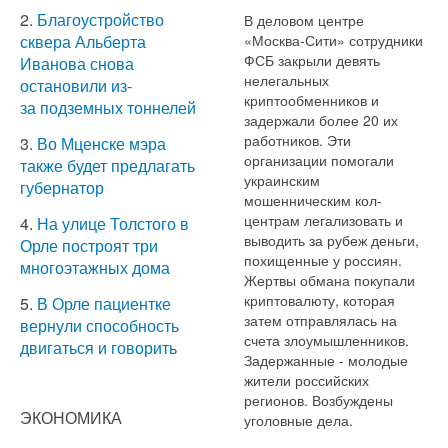
2.
Благоустройство
В деловом центре
«Москва-Сити» сотрудники
сквера Альберта
ФСБ закрыли девять
Иванова снова
нелегальных
остановили из-
криптообменников и
за подземных тоннелей
задержали более 20 их
работников. Эти
3.
Во Мценске мэра
организации помогали
также будет предлагать
украинским
губернатор
мошенническим кол-
центрам легализовать и
4.
На улице Толстого в
выводить за рубеж деньги,
Орле построят три
похищенные у россиян.
многоэтажных дома
Жертвы обмана покупали
криптовалюту, которая
5.
В Орле пациентке
затем отправлялась на
вернули способность
счета злоумышленников.
двигаться и говорить
Задержанные - молодые
жители российских
регионов. Возбуждены
ЭКОНОМИКА
уголовные дела.